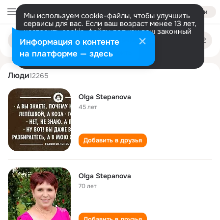
Войти
Мы используем cookie-файлы, чтобы улучшить
сервисы для вас. Если ваш возраст менее 13 лет,
настроить cookie-файлы должен ваш законный
olga stepanova
Поиск
представитель.
Больше информации
Информация о контенте
по
людям
Разрешить все
Настроить
на платформе — здесь
Люди
12265
Olga Stepanova
45 лет
Добавить в друзья
Olga Stepanova
70 лет
Добавить в друзья