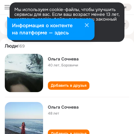
Войти
Мы используем cookie-файлы, чтобы улучшить
сервисы для вас. Если ваш возраст менее 13 лет,
настроить cookie-файлы должен ваш законный
olga sochneva
Поиск
представитель.
Больше информации
Информация о контенте
по
людям
Разрешить все
Настроить
на платформе — здесь
Люди
169
Ольга Сочнева
40 лет
,
Боровичи
Добавить в друзья
Ольга Сочнева
48 лет
Добавить в друзья