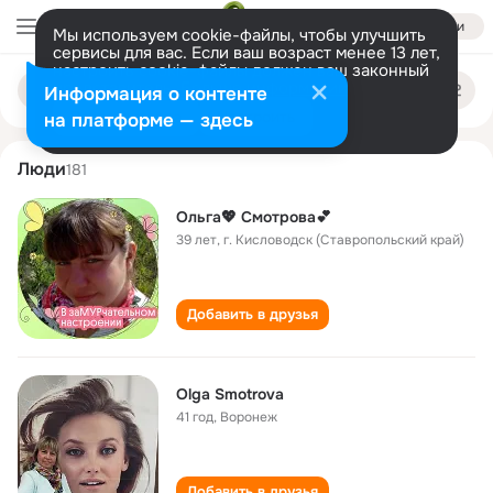
Войти
Мы используем cookie-файлы, чтобы улучшить
сервисы для вас. Если ваш возраст менее 13 лет,
настроить cookie-файлы должен ваш законный
olga smotrova
Поиск
представитель.
Больше информации
Информация о контенте
по
людям
Разрешить все
Настроить
на платформе — здесь
Люди
181
Ольга💖 Смотрова💕
39 лет
,
г. Кисловодск (Ставропольский край)
Добавить в друзья
Olga Smotrova
41 год
,
Воронеж
Добавить в друзья