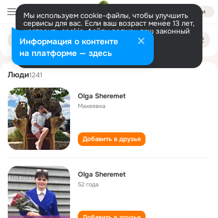
Войти
Мы используем cookie-файлы, чтобы улучшить
сервисы для вас. Если ваш возраст менее 13 лет,
настроить cookie-файлы должен ваш законный
olga sheremet
Поиск
представитель.
Больше информации
Информация о контенте
по
людям
Разрешить все
Настроить
на платформе — здесь
Люди
1241
Olga Sheremet
Макеевка
Добавить в друзья
Olga Sheremet
52 года
Добавить в друзья