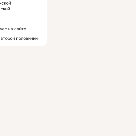
жской
ский
час на сайте
 второй половинки