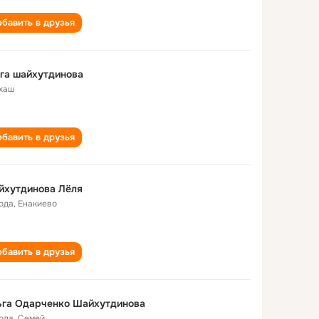
бавить в друзья
га шайхутдинова
хаш
бавить в друзья
йхутдинова Лёля
года
,
Енакиево
бавить в друзья
ьга Одарченко Шайхутдинова
года
,
Семей