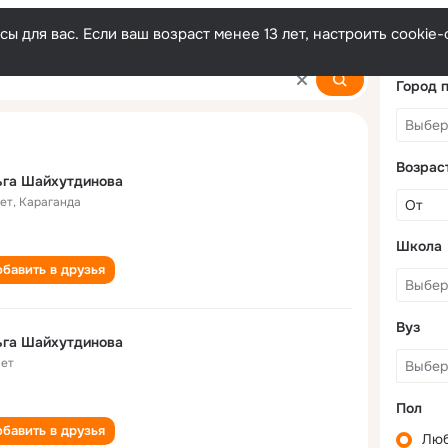
ы для вас. Если ваш возраст менее 13 лет, настроить cooki
nova
Город 
Возрас
ьга Шайхутдинова
лет
,
Караганда
Школа
бавить в друзья
Вуз
ьга Шайхутдинова
лет
Пол
бавить в друзья
Лю