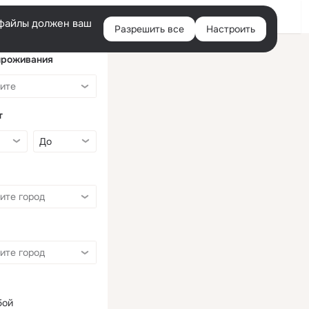
Войти
e-файлы должен ваш
Разрешить все
Настроить
Правая
колонка
проживания
т
бой