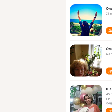
Ол
73 г
До
Ол
60 
До
Ша
45 
ЕИ 
фед
До