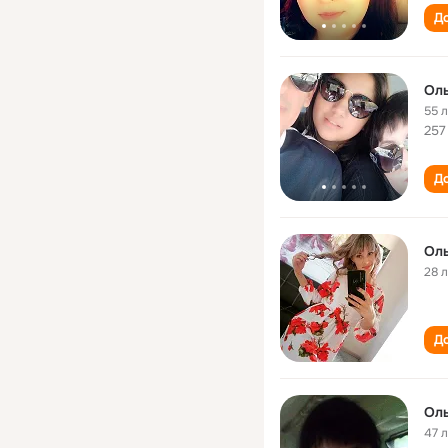
До
Ол
55 
257
До
Ол
28 
До
Ол
47 