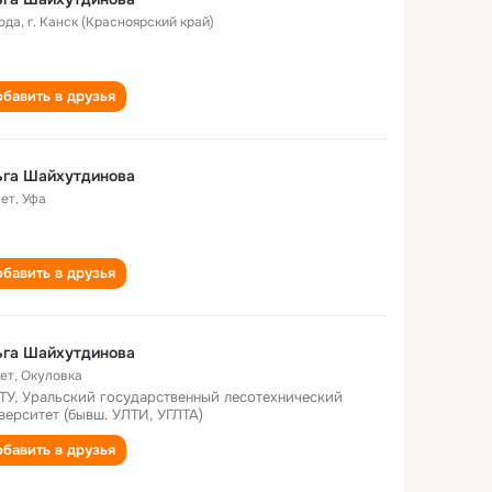
года
,
г. Канск (Красноярский край)
бавить в друзья
ьга Шайхутдинова
лет
,
Уфа
бавить в друзья
ьга Шайхутдинова
лет
,
Окуловка
ТУ, Уральский государственный лесотехнический
верситет (бывш. УЛТИ, УГЛТА)
бавить в друзья