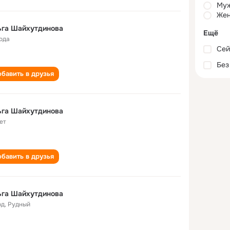
Му
Жен
ьга Шайхутдинова
Ещё
года
Сей
Без
бавить в друзья
ьга Шайхутдинова
ет
бавить в друзья
ьга Шайхутдинова
од
,
Рудный