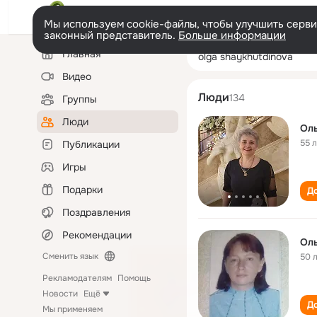
Мы используем cookie-файлы, чтобы улучшить сервис
законный представитель.
Больше информации
Левая
Поиск
Главная
olga shaykhutdi
колонка
по
людям
Видео
Люди
134
Группы
Люди
Ол
55 
Публикации
Игры
Подарки
До
Поздравления
Рекомендации
Ол
Сменить язык
50 
Рекламодателям
Помощь
Новости
Ещё
До
Мы применяем