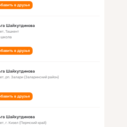
бавить в друзья
ьга Шайхутдинова
лет
,
Ташкент
 школа
бавить в друзья
ьга Шайхутдинова
лет
,
рп. Залари (Заларинский район)
бавить в друзья
ьга Шайхутдинова
лет
,
г. Кизел (Пермский край)