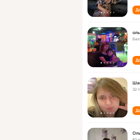
До
оль
Бал
До
Ша
32 
До
Ол
62 