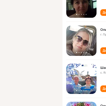
До
Ол
г. 
До
Ша
с. 
До
Ол