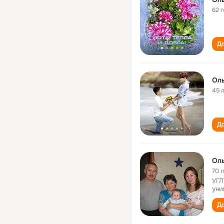
62 
До
Ол
45 
До
Ол
70 
УГЛ
уни
До