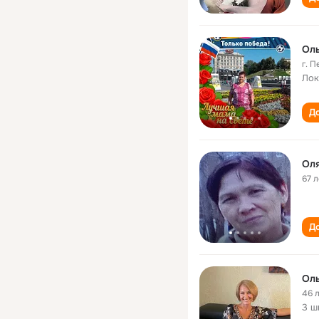
Оль
г. 
Лок
До
Оля
67 л
До
Ол
46 
3 ш