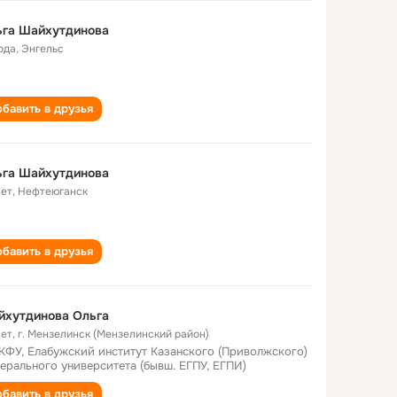
ьга Шайхутдинова
ода
,
Энгельс
бавить в друзья
ьга Шайхутдинова
лет
,
Нефтеюганск
бавить в друзья
йхутдинова Ольга
лет
,
г. Мензелинск (Мензелинский район)
КФУ, Елабужский институт Казанского (Приволжского)
ерального университета (бывш. ЕГПУ, ЕГПИ)
бавить в друзья