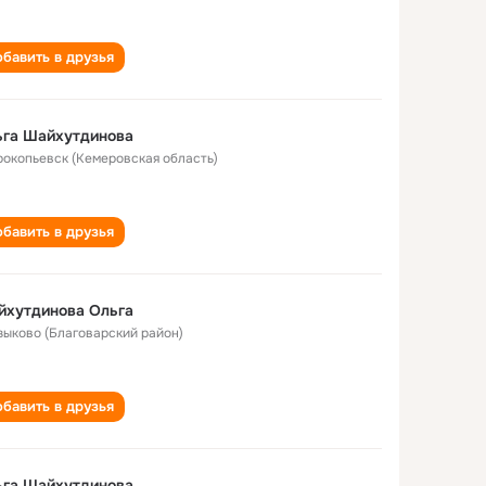
бавить в друзья
ьга Шайхутдинова
Прокопьевск (Кемеровская область)
бавить в друзья
йхутдинова Ольга
Языково (Благоварский район)
бавить в друзья
ьга Шайхутдинова