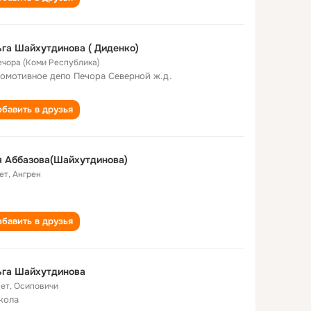
га Шайхутдинова ( Диденко)
Печора (Коми Республика)
омотивное депо Печора Северной ж.д.
бавить в друзья
 Аббазова(Шайхутдинова)
ет
,
Ангрен
бавить в друзья
ьга Шайхутдинова
лет
,
Осиповичи
кола