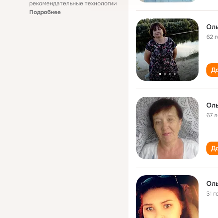
рекомендательные технологии
Подробнее
Ол
62 
До
Ол
67 л
До
Ол
31 г