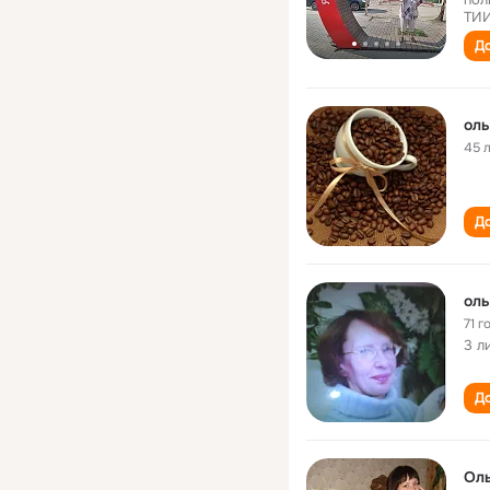
ТИИ
До
оль
45 
До
оль
71 г
3 л
До
Ол