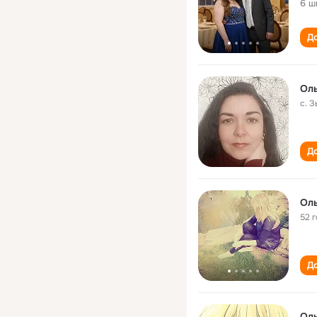
6 ш
До
Ол
с. 
До
Ол
52 
До
Ол