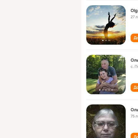
Olg
27 л
До
Оль
с. 
До
Ол
75 л
До