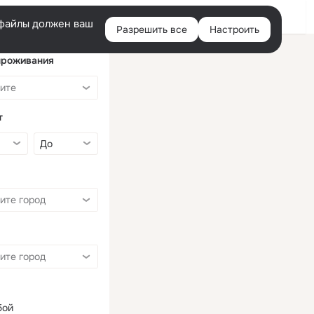
Войти
e-файлы должен ваш
Разрешить все
Настроить
Правая
колонка
проживания
т
бой