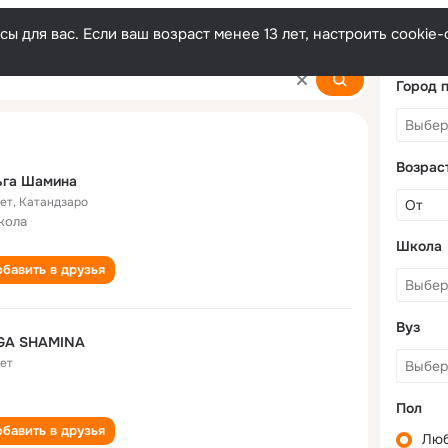
ы для вас. Если ваш возраст менее 13 лет, настроить cooki
Город 
Возрас
ьга Шамина
лет
,
Катандзаро
кола
Школа
бавить в друзья
Вуз
GA SHAMINA
лет
Пол
бавить в друзья
Лю