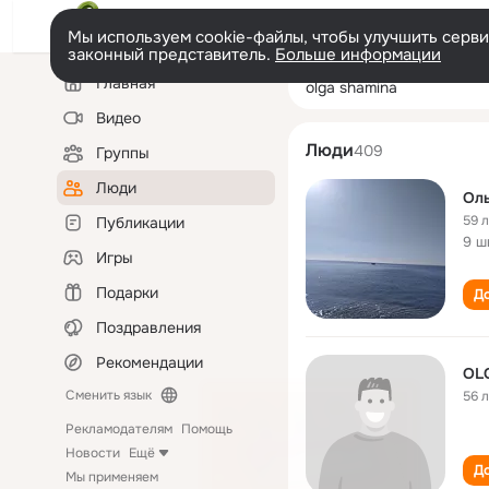
Мы используем cookie-файлы, чтобы улучшить сервис
законный представитель.
Больше информации
Левая
Поиск
Главная
olga shamina
колонка
по
людям
Видео
Люди
409
Группы
Люди
Ол
59 
Публикации
9 ш
Игры
Подарки
До
Поздравления
Рекомендации
OL
Сменить язык
56 
Рекламодателям
Помощь
Новости
Ещё
До
Мы применяем