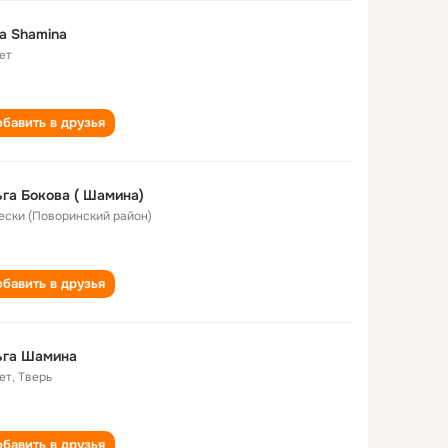
a Shamina
ет
бавить в друзья
га Бокова ( Шамина)
Пески (Поворинский район)
бавить в друзья
ьга Шамина
ет
,
Тверь
бавить в друзья