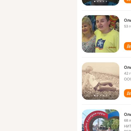
Ол
53 
До
Ол
42 
ООО
До
Ол
68 
НИТ
пол