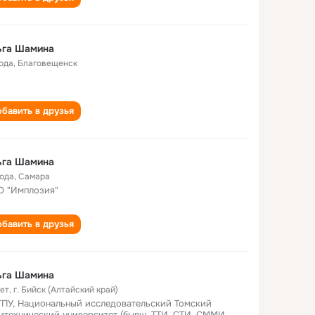
ьга Шамина
года
,
Благовещенск
бавить в друзья
ьга Шамина
года
,
Самара
 "Имплозия"
бавить в друзья
ьга Шамина
лет
,
г. Бийск (Алтайский край)
ПУ, Национальный исследовательский Томский
итехнический университет (бывш. ТТИ, СТИ, СММИ,