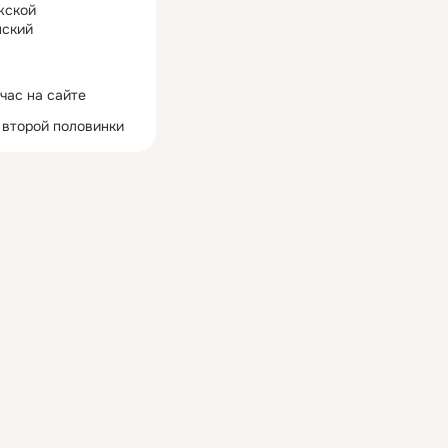
жской
ский
час на сайте
 второй половинки