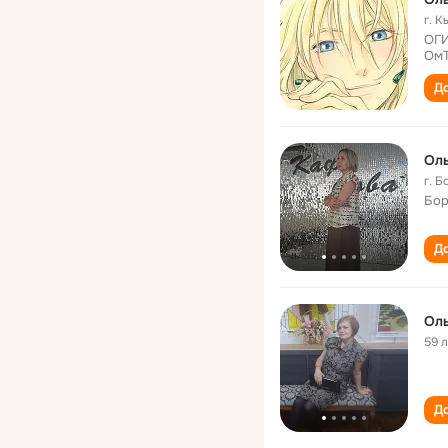
г. 
ОГИ
ОмТ
До
Ол
г. 
Бор
До
Ол
59 
До