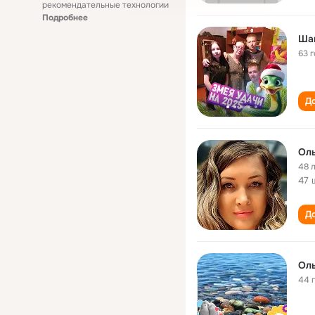
рекомендательные технологии
Подробнее
Ша
63 
До
Ол
48 
47 
До
Оль
44 