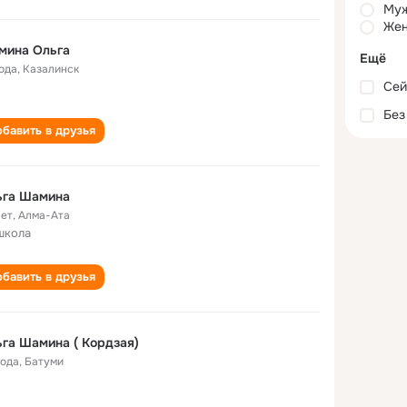
Му
Жен
мина Ольга
Ещё
года
,
Казалинск
Сей
Без
бавить в друзья
ьга Шамина
лет
,
Алма-Ата
школа
бавить в друзья
га Шамина ( Кордзая)
года
,
Батуми