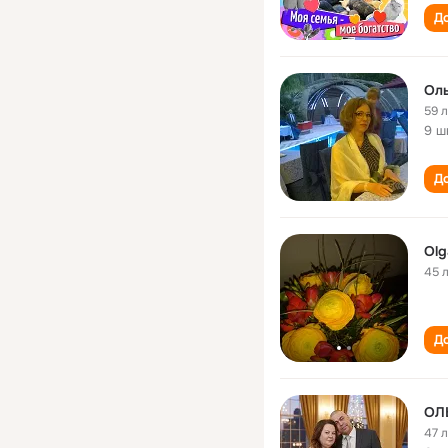
До
Ол
59 
9 ш
До
Olg
45 
До
ОЛ
47 