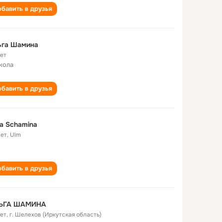
бавить в друзья
ьга Шамина
лет
кола
бавить в друзья
a Schamina
лет
,
Ulm
бавить в друзья
ЬГА ШАМИНА
лет
,
г. Шелехов (Иркутская область)