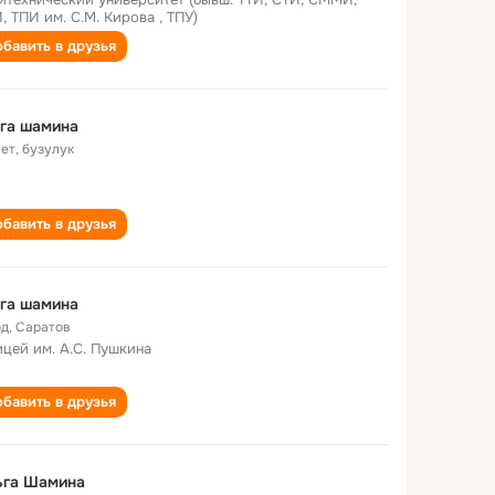
, ТПИ им. С.М. Кирова , ТПУ)
бавить в друзья
га шамина
лет
,
бузулук
бавить в друзья
га шамина
од
,
Саратов
ицей им. А.С. Пушкина
бавить в друзья
ьга Шамина