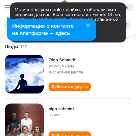
Войти
Мы используем cookie-файлы, чтобы улучшить
сервисы для вас. Если ваш возраст менее 13 лет,
настроить cookie-файлы должен ваш законный
olga schmidt
Поиск
представитель.
Больше информации
Информация о контенте
по
людям
Разрешить все
Настроить
на платформе — здесь
Люди
2127
Olga Schmidt
49 лет
,
Nagold
4 основная школа
Добавить в друзья
olga schmidt
56 лет
Добавить в друзья