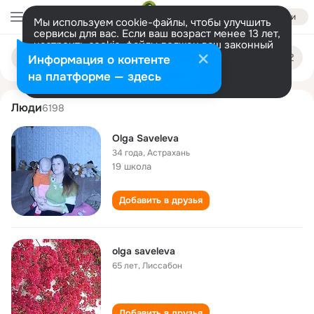
Войти
Мы используем cookie-файлы, чтобы улучшить
сервисы для вас. Если ваш возраст менее 13 лет,
настроить cookie-файлы должен ваш законный
olga saveleva
Поиск
представитель.
Больше информации
Информация о контенте
по
людям
Разрешить все
Настроить
на платформе — здесь
Люди
6198
Olga Saveleva
34 года
,
Астрахань
19 школа
Добавить в друзья
olga saveleva
65 лет
,
Лиссабон
Добавить в друзья