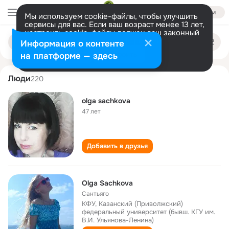
Войти
Мы используем cookie-файлы, чтобы улучшить
сервисы для вас. Если ваш возраст менее 13 лет,
настроить cookie-файлы должен ваш законный
olga sachkova
Поиск
представитель.
Больше информации
Информация о контенте
по
людям
Разрешить все
Настроить
на платформе — здесь
Люди
220
olga sachkova
47 лет
Добавить в друзья
Olga Sachkova
Сантьяго
КФУ, Казанский (Приволжский)
федеральный университет (бывш. КГУ им.
В.И. Ульянова-Ленина)