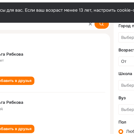
ы для вас. Если ваш возраст менее 13 лет, настроить cooki
Город 
Возрас
га Рябкова
лет
Школа
бавить в друзья
Вуз
га Рябкова
од
Пол
бавить в друзья
Лю