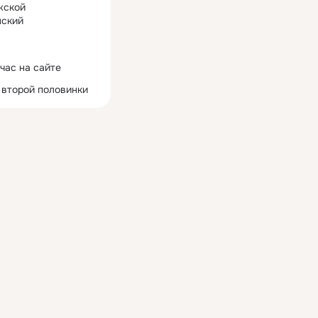
жской
ский
час на сайте
 второй половинки