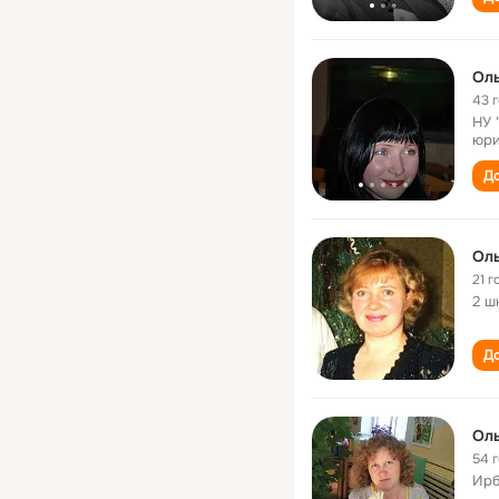
Оль
43 
НУ 
юри
До
Оль
21 г
2 ш
До
Оль
54 
Ирб