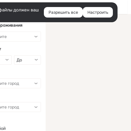
Войти
e-файлы должен ваш
Разрешить все
Настроить
Правая
колонка
проживания
т
бой