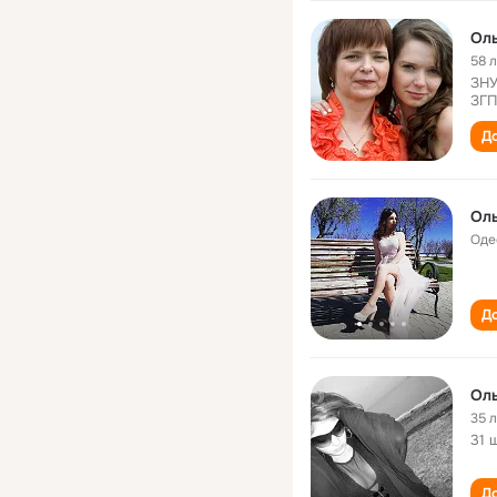
Оль
58 
ЗНУ
ЗГП
До
Оль
Оде
До
Оль
35 
31 
До