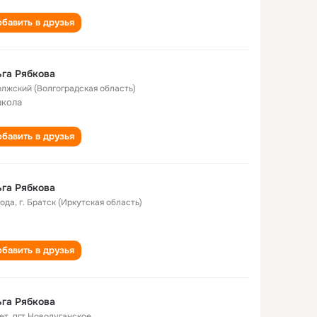
бавить в друзья
га Рябкова
Волжский (Волгоградская область)
школа
бавить в друзья
га Рябкова
года
,
г. Братск (Иркутская область)
бавить в друзья
га Рябкова
ет
,
пгт.Новолуганское