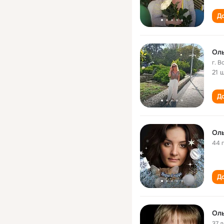
До
Оль
г. 
21 
До
Оль
44 
До
Оль
37 л