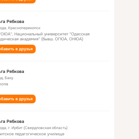
га Рябкова
года
,
Красноперекопск
"ОЮА", Национальный университет "Одесская
дическая академия" (бывш. ОГЮА, ОНЮА)
бавить в друзья
га Рябкова
од
,
Баку
кола
бавить в друзья
га Рябкова
года
,
г. Ирбит (Свердловская область)
итское педагогическое училище