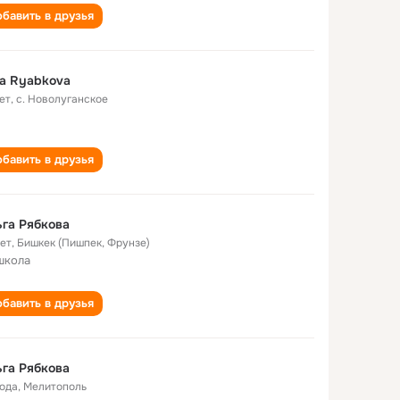
бавить в друзья
a Ryabkova
ет
,
с. Новолуганское
бавить в друзья
га Рябкова
лет
,
Бишкек (Пишпек, Фрунзе)
школа
бавить в друзья
га Рябкова
года
,
Мелитополь