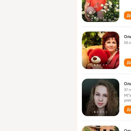
До
Оль
55 
До
Оль
37 л
МГУ
уни
До
Оль