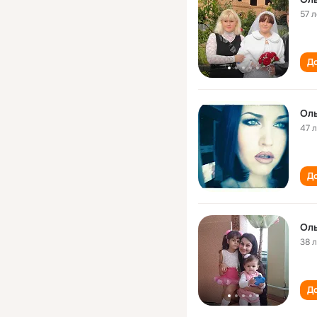
57 л
До
Оль
47 
До
Оль
38 
До