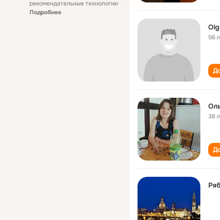
рекомендательные технологии
Подробнее
Olg
56 
До
Оль
38 
До
Ряб