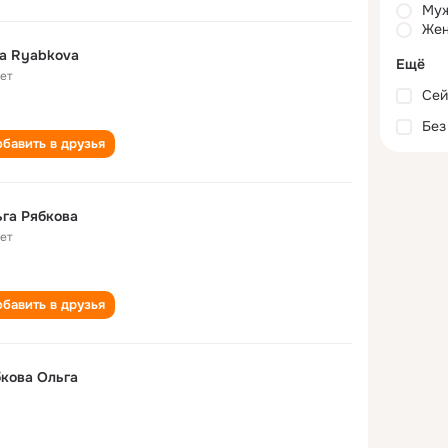
Му
Жен
a Ryabkova
Ещё
лет
Сей
Без
бавить в друзья
га Рябкова
лет
бавить в друзья
кова Ольга