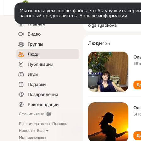
Мы используем cookie-файлы, чтобы улучшить сервис
законный представитель.
Больше информации
Левая
Поиск
Главная
olga ryabkova
колонка
по
людям
Видео
Люди
435
Группы
Люди
Оль
56 
Публикации
Игры
Подарки
До
Поздравления
Рекомендации
Оль
Сменить язык
61 г
Рекламодателям
Помощь
Новости
Ещё
До
Мы применяем