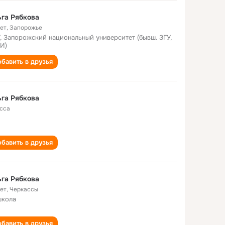
га Рябкова
лет
,
Запорожье
, Запорожский национальный университет (бывш. ЗГУ,
И)
бавить в друзья
га Рябкова
сса
бавить в друзья
га Рябкова
лет
,
Черкассы
школа
бавить в друзья