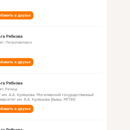
бавить в друзья
га Рябкова
лет
,
Петропавловск
бавить в друзья
га Рябкова
ет
,
Речица
 им. А.А. Кулешова, Могилевский государственный
верситет им. А.А. Кулешова (бывш. МГПИ)
бавить в друзья
га Рябкова