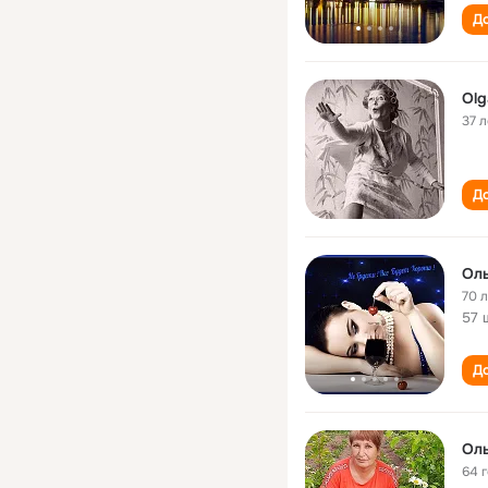
До
Olg
37 л
До
Оль
70 
57 
До
Оль
64 