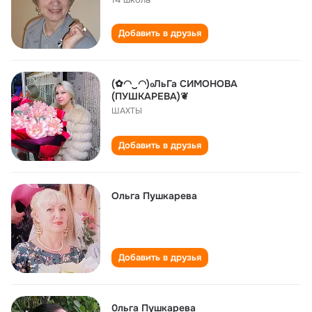
Добавить в друзья
(✿◠‿◠)ℴЛьГа СИМОНОВА
(ПУШКАРЕВА)❦
ШАХТЫ
Добавить в друзья
Ольга Пушкарева
Добавить в друзья
0льга Пушкарева