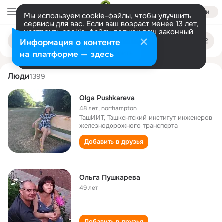
Войти
Мы используем cookie-файлы, чтобы улучшить
сервисы для вас. Если ваш возраст менее 13 лет,
настроить cookie-файлы должен ваш законный
olga pushkareva
Поиск
представитель.
Больше информации
Информация о контенте
по
людям
Разрешить все
Настроить
на платформе — здесь
Люди
1399
Olga Pushkareva
48 лет
,
northampton
ТашИИТ, Ташкентский институт инженеров
железнодорожного транспорта
Добавить в друзья
Ольга Пушкарева
49 лет
Добавить в друзья