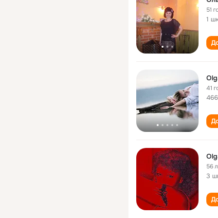
51 г
1 ш
До
Olg
41 г
466
До
Olg
56 
3 ш
До