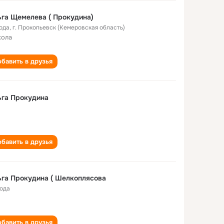
га Щемелева ( Прокудина)
года
,
г. Прокопьевск (Кемеровская область)
кола
бавить в друзья
ьга Прокудина
бавить в друзья
га Прокудина ( Шелкоплясова
года
бавить в друзья