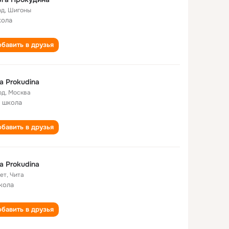
од
,
Шигоны
кола
бавить в друзья
a Prokudina
од
,
Москва
 школа
бавить в друзья
a Prokudina
лет
,
Чита
кола
бавить в друзья