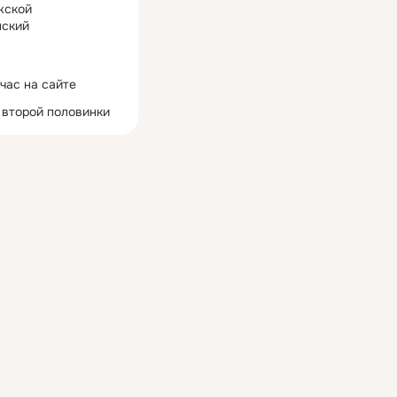
жской
ский
час на сайте
 второй половинки