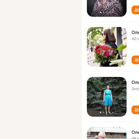
До
Оль
40 
До
Оль
Энг
До
Оль
58 