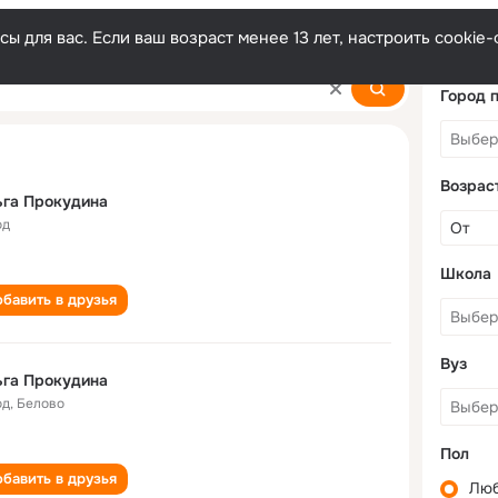
ы для вас. Если ваш возраст менее 13 лет, настроить cooki
Город 
Возрас
ьга Прокудина
од
Школа
бавить в друзья
Вуз
ьга Прокудина
од
,
Белово
Пол
бавить в друзья
Лю