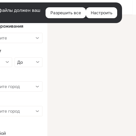
Войти
e-файлы должен ваш
Разрешить все
Настроить
Правая
колонка
проживания
т
бой