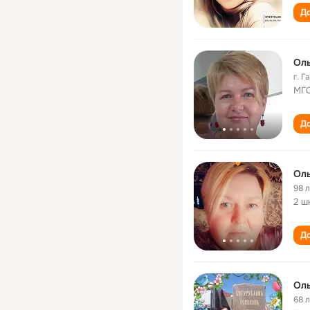
До
Ол
г. Г
МГ
До
Оль
98 
2 ш
До
Оль
68 