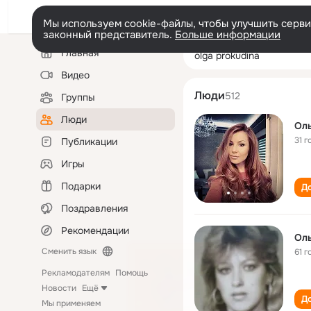
Мы используем cookie-файлы, чтобы улучшить сервис
законный представитель.
Больше информации
Левая
Поиск
Главная
olga prokudina
колонка
по
людям
Видео
Люди
512
Группы
Люди
Ол
31 г
Публикации
Игры
Подарки
До
Поздравления
Рекомендации
Ол
Сменить язык
61 г
Рекламодателям
Помощь
Новости
Ещё
До
Мы применяем