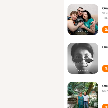
Оль
52 
1 ш
До
Ол
До
Оль
64 
До