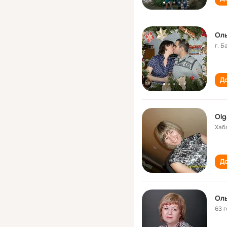
Ол
г. 
До
Olg
Хаб
До
Ол
63 