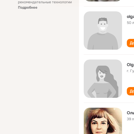
рекомендательные технологии
Подробнее
olg
50 
До
Olg
г. 
До
Ол
39 