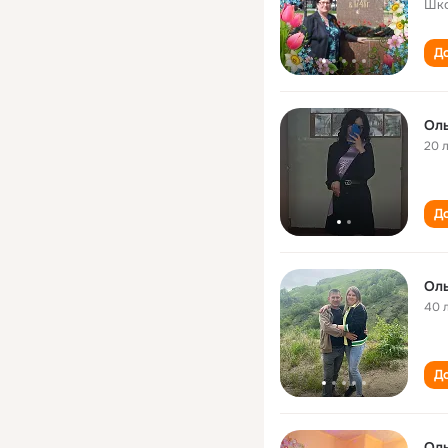
Шко
До
Ол
20 
До
Ол
40 
До
Ол