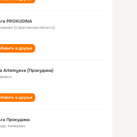
ьга PROKUDINA
Балаково (Саратовская область)
бавить в друзья
a Artemyeva (Прокудина)
аровск
бавить в друзья
ьга Прокудина
года
,
Кемерово