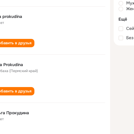
Му
Жен
a prokudina
Ещё
лет
Сей
Без
бавить в друзья
a Prokudina
Губаха (Пермский край)
бавить в друзья
ьга Прокудина
лет