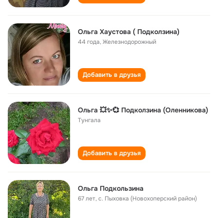
Ольга Хаустова ( Подколзина)
44 года
,
Железнодорожный
Добавить в друзья
Ольга 💥✨️💞 Подколзина (Оленникова)
Тунгала
Добавить в друзья
Ольга Подкользина
67 лет
,
с. Пыховка (Новохоперский район)