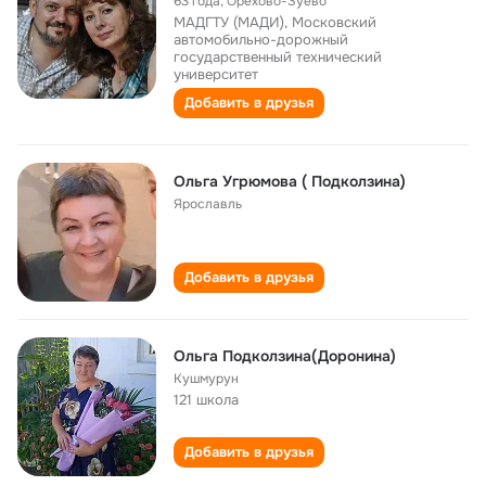
63 года
,
Орехово-Зуево
МАДГТУ (МАДИ), Московский
автомобильно-дорожный
государственный технический
университет
Добавить в друзья
Ольга Угрюмова ( Подколзина)
Ярославль
Добавить в друзья
Ольга Подколзина(Доронина)
Кушмурун
121 школа
Добавить в друзья