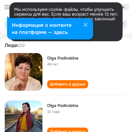
Войти
Мы используем cookie-файлы, чтобы улучшить
сервисы для вас. Если ваш возраст менее 13 лет,
настроить cookie-файлы должен ваш законный
olga podkolzina
Поиск
представитель.
Больше информации
Информация о контенте
по
людям
Разрешить все
Настроить
на платформе — здесь
Люди
222
Olga Podkolzina
48 лет
Добавить в друзья
Olga Podkolzina
32 года
Добавить в друзья