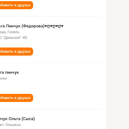
бавить в друзья
ьга Пинчук (Федорова)♥ღ♥ღ♥ღ♥
года
,
Гомель
 "Дельком" 40
бавить в друзья
га пинчук
ники
бавить в друзья
чук Ольга (Сыса)
лет
,
Ольшаны