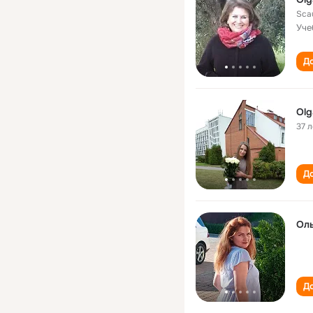
Scau
Уче
До
Olg
37 л
До
Оль
До