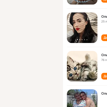
Оль
25 
До
Оль
76 л
До
Оль