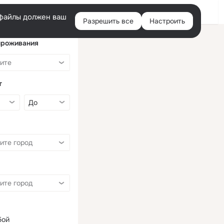
Войти
e-файлы должен ваш
Разрешить все
Настроить
Правая
колонка
проживания
т
бой