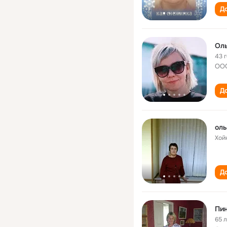
До
Ол
43 
ООО
До
оль
Хой
До
Пин
65 