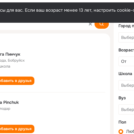
ы для вас. Если ваш возраст менее 13 лет, настроить cooki
Город 
Возрас
га Пинчук
года
,
Бобруйск
школа
Школа
бавить в друзья
Вуз
a Pinchuk
лодар
Пол
бавить в друзья
Лю