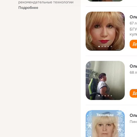
рекомендательные технологии
Подробнее
Оль
67 л
БГУ
кул
До
Оль
68 
До
Оль
Пин