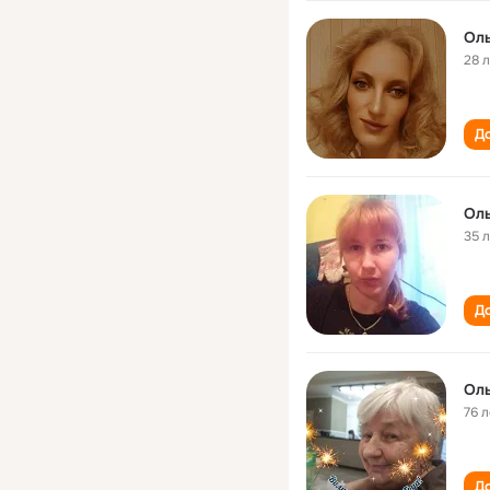
Оль
28 
До
Оль
35 
До
Оль
76 л
До