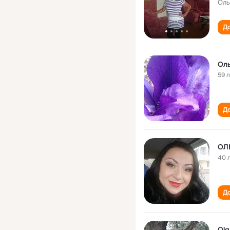
Оль
До
Оль
59 
До
ОЛ
40 
До
Olg