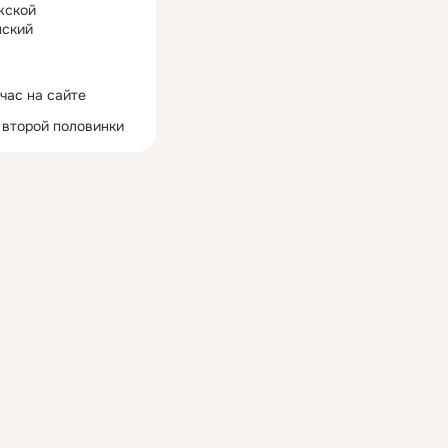
жской
ский
час на сайте
 второй половинки