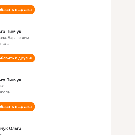
бавить в друзья
га Пинчук
года
,
Барановичи
школа
бавить в друзья
га Пинчук
ет
школа
бавить в друзья
чук Ольга
лет