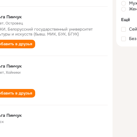
Му
Жен
га Пинчук
Ещё
ет
,
Островец
Сей
КИ, Белорусский государственный университет
ьтуры и искусств (бывш. МИК, БУК, БГУК)
Без
бавить в друзья
га Пинчук
лет
,
Хойники
бавить в друзья
га Пинчук
ск