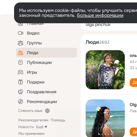
Мы используем cookie-файлы, чтобы улучшить сервис
законный представитель.
Больше информации
Левая
Поиск
Главная
olga pinchuk
колонка
по
людям
Видео
Люди
2692
Группы
Люди
оль
43 
Публикации
32 
Игры
Подарки
До
Поздравления
Рекомендации
Olg
Сменить язык
Пав
Рекламодателям
Помощь
Новости
Ещё
До
Мы применяем