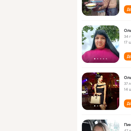
До
Оль
34 
17 
До
Оль
37 л
14 
До
Пин
47 