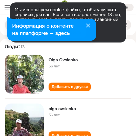
Войти
Мы используем cookie-файлы, чтобы улучшить
сервисы для вас. Если ваш возраст менее 13 лет,
настроить cookie-файлы должен ваш законный
olga ovsienko
Поиск
представитель.
Больше информации
Информация о контенте
по
людям
Разрешить все
Настроить
на платформе — здесь
Люди
213
Olga Ovsienko
56 лет
Добавить в друзья
olga ovsienko
56 лет
Добавить в друзья