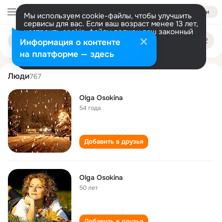
Войти
Мы используем cookie-файлы, чтобы улучшить
сервисы для вас. Если ваш возраст менее 13 лет,
настроить cookie-файлы должен ваш законный
olga osokina
Поиск
представитель.
Больше информации
Информация о контенте
по
людям
Разрешить все
Настроить
на платформе — здесь
Люди
767
Olga Osokina
54 года
Добавить в друзья
Olga Osokina
50 лет
Добавить в друзья