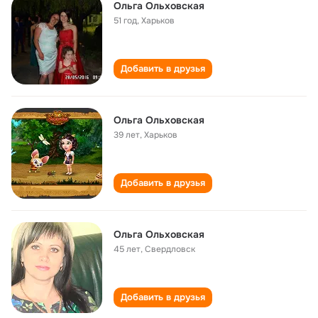
Ольга Ольховская
51 год
,
Харьков
Добавить в друзья
Ольга Ольховская
39 лет
,
Харьков
Добавить в друзья
Ольга Ольховская
45 лет
,
Свердловск
Добавить в друзья