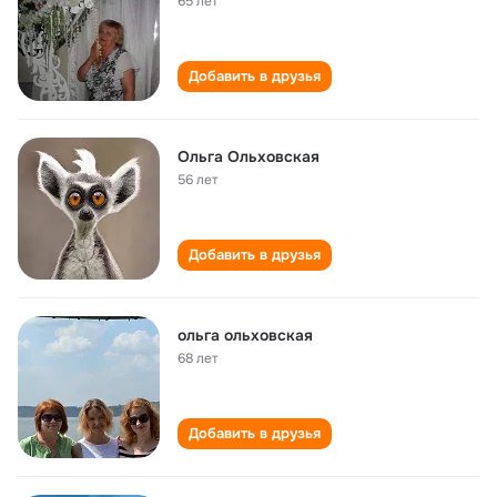
65 лет
Добавить в друзья
Oльга Ольховская
56 лет
Добавить в друзья
ольга ольховская
68 лет
Добавить в друзья