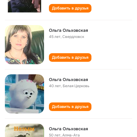
Добавить в друзья
Ольга Ольховская
45 лет
,
Свердловск
Добавить в друзья
Ольга Ольховская
40 лет
,
Белая Церковь
Добавить в друзья
Ольга Ольховская
50 лет
,
Алма-Ата