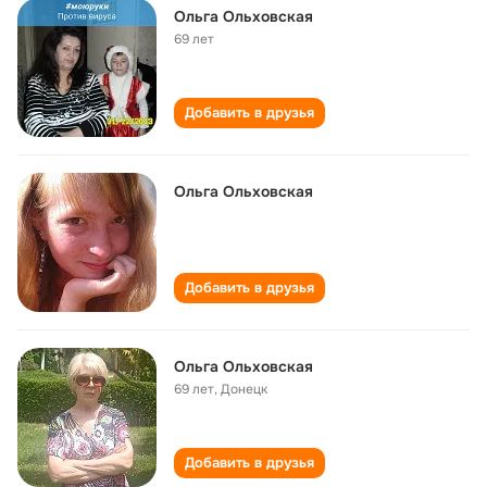
Ольга Ольховская
69 лет
Добавить в друзья
Ольга Ольховская
Добавить в друзья
Ольга Ольховская
69 лет
,
Донецк
Добавить в друзья