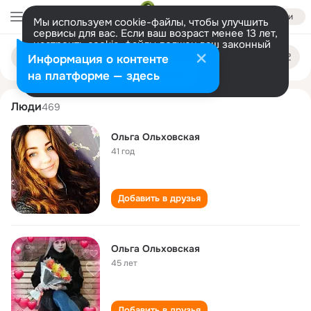
Войти
Мы используем cookie-файлы, чтобы улучшить
сервисы для вас. Если ваш возраст менее 13 лет,
настроить cookie-файлы должен ваш законный
olga olkhovskaya
Поиск
представитель.
Больше информации
Информация о контенте
по
людям
Разрешить все
Настроить
на платформе — здесь
Люди
469
Ольга Ольховская
41 год
Добавить в друзья
Ольга Ольховская
45 лет
Добавить в друзья