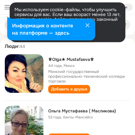
Войти
Мы используем cookie-файлы, чтобы улучшить
сервисы для вас. Если ваш возраст менее 13 лет,
настроить cookie-файлы должен ваш законный
olga mustafaeva
Поиск
представитель.
Больше информации
Информация о контенте
по
людям
Разрешить все
Настроить
на платформе — здесь
Люди
144
♕Olga★ Mustafaeva♕
44 года
,
Минск
Минский государственный
профессионально-технический колледж
торговли
Добавить в друзья
Ольга Мустафаева ( Масликова)
53 года
,
Ханты-Мансийск