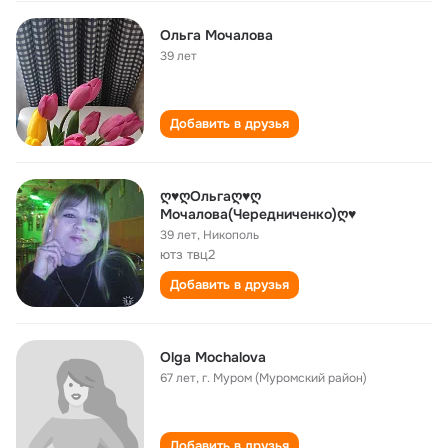
Ольга Мочалова
39 лет
Добавить в друзья
ღ♥ღОльгаღ♥ღ
Мочалова(Чередниченко)ღ♥
39 лет
,
Никополь
ютз твц2
Добавить в друзья
Olga Mochalova
67 лет
,
г. Муром (Муромский район)
Добавить в друзья