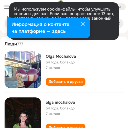
Войти
Мы используем cookie-файлы, чтобы улучшить
сервисы для вас. Если ваш возраст менее 13 лет,
настроить cookie-файлы должен ваш законный
olga mochalova
Поиск
представитель.
Больше информации
Информация о контенте
по
людям
Разрешить все
Настроить
на платформе — здесь
Люди
777
Olga Mochalova
54 года
,
Орландо
7 школа
Добавить в друзья
olga mochalova
54 года
,
Орландо
7 школа
Добавить в друзья