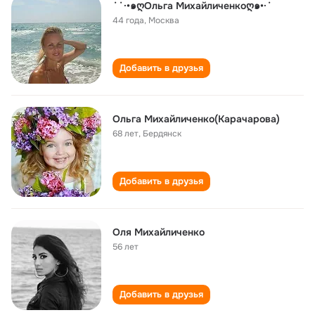
˙˙·•๑ღОльга Михайличенкоღ๑•·˙
44 года
,
Москва
Добавить в друзья
Ольга Михайличенко(Карачарова)
68 лет
,
Бердянск
Добавить в друзья
Оля Михайличенко
56 лет
Добавить в друзья