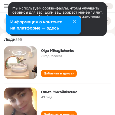
Войти
Мы используем cookie-файлы, чтобы улучшить
сервисы для вас. Если ваш возраст менее 13 лет,
настроить cookie-файлы должен ваш законный
olga mikhaylichenko
Поиск
представитель.
Больше информации
Информация о контенте
по
людям
Разрешить все
Настроить
на платформе — здесь
Люди
399
Olga Mihaylichenko
71 год
,
Москва
Добавить в друзья
Ольга Михайліченко
43 года
Добавить в друзья