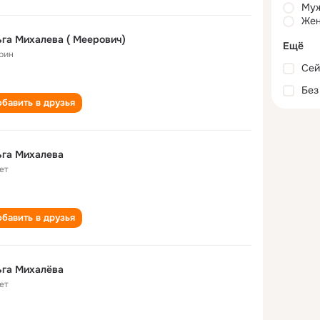
Му
Жен
га Михалева ( Меерович)
Ещё
рин
Сей
Без
бавить в друзья
ьга Михалева
ет
бавить в друзья
ьга Михалёва
ет