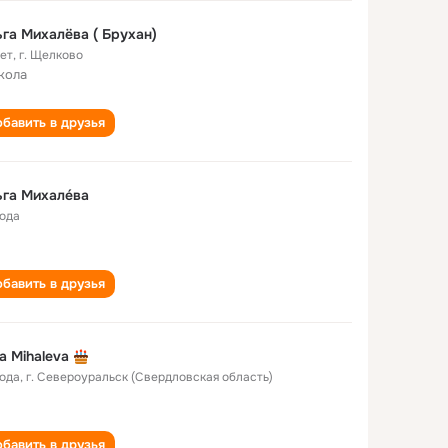
га Михалёва ( Брухан)
лет
,
г. Щелково
кола
бавить в друзья
га Михале́ва
года
бавить в друзья
a Mihaleva
года
,
г. Североуральск (Свердловская область)
бавить в друзья