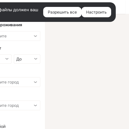
Войти
e-файлы должен ваш
Разрешить все
Настроить
Правая
колонка
проживания
т
бой