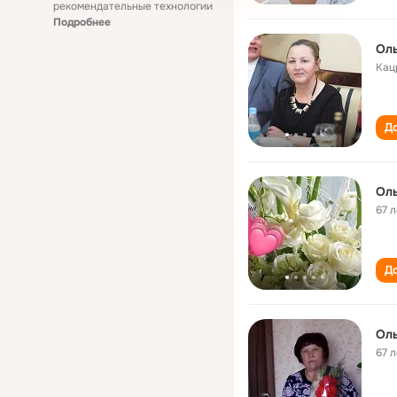
рекомендательные технологии
Подробнее
Оль
Кац
До
Ол
67 л
До
Ол
67 л