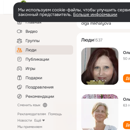
Мы используем cookie-файлы, чтобы улучшить сервис
законный представитель.
Больше информации
Левая
Поиск
Главная
olga mikhalyova
колонка
по
людям
Видео
Люди
1537
Группы
Люди
Ол
50 
Публикации
Игры
Подарки
До
Поздравления
Рекомендации
Ол
Сменить язык
63 
Рекламодателям
Помощь
Новости
Ещё
До
Мы применяем