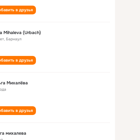
бавить в друзья
a Mihaleva (Urbach)
лет
,
Барнаул
бавить в друзья
ьга Михалёва
года
бавить в друзья
га михалева
од