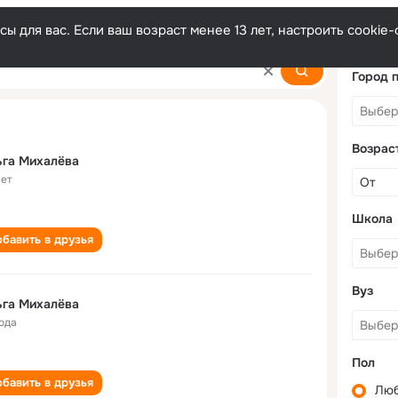
ы для вас. Если ваш возраст менее 13 лет, настроить cooki
Город 
Возрас
ьга Михалёва
лет
Школа
бавить в друзья
Вуз
ьга Михалёва
года
Пол
бавить в друзья
Лю