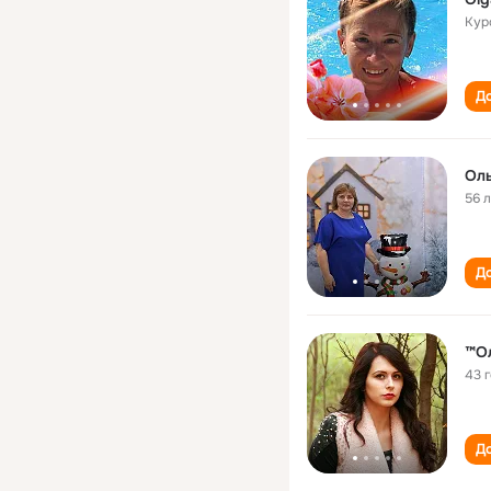
Кур
До
Ол
56 
До
™О
43 
До