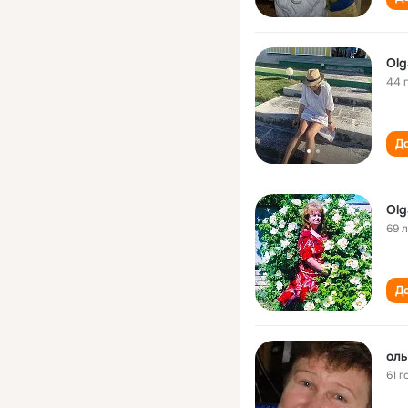
Ol
44 
До
Olg
69 
До
оль
61 г