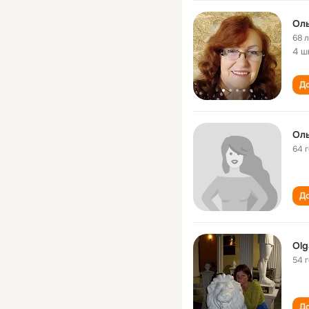
Оль
68 
4 ш
До
Оль
64 
До
Olg
54 
До