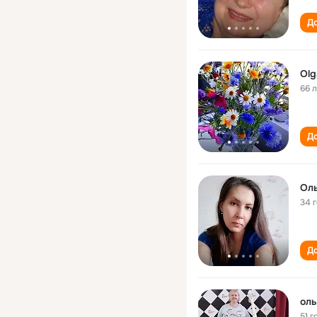
До
Olg
66 
До
Ол
34 
До
оль
51 г