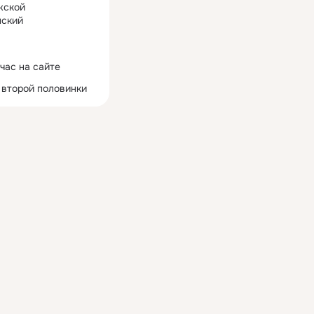
жской
ский
час на сайте
 второй половинки