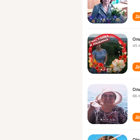
До
Ол
45 
До
Ол
66 
До
Olg