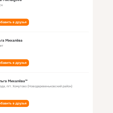
ск
бавить в друзья
ьга Михалёва
лет
бавить в друзья
льга Михалёва™
года
,
пгт. Хомутово (Новодеревеньковский район)
бавить в друзья