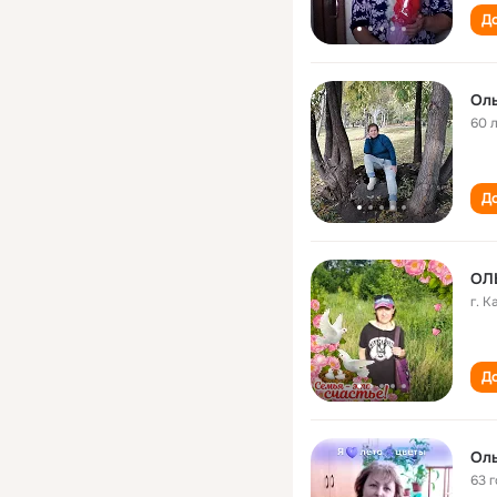
До
Ол
60 
До
ОЛ
г. 
До
Ол
63 