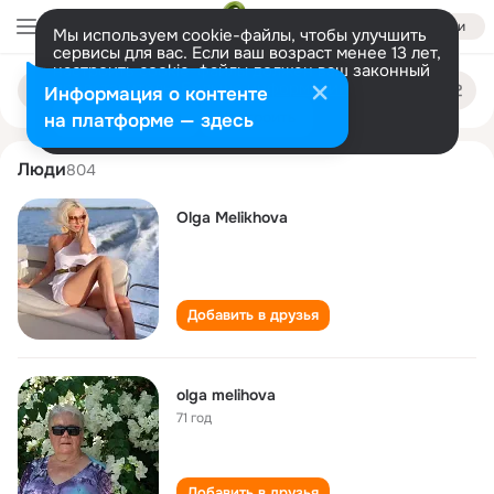
Войти
Мы используем cookie-файлы, чтобы улучшить
сервисы для вас. Если ваш возраст менее 13 лет,
настроить cookie-файлы должен ваш законный
olga melikhova
Поиск
представитель.
Больше информации
Информация о контенте
по
людям
Разрешить все
Настроить
на платформе — здесь
Люди
804
Olga Melikhova
Добавить в друзья
olga melihova
71 год
Добавить в друзья