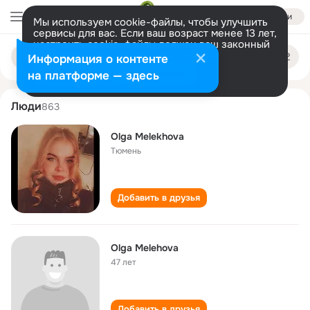
Войти
Мы используем cookie-файлы, чтобы улучшить
сервисы для вас. Если ваш возраст менее 13 лет,
настроить cookie-файлы должен ваш законный
olga melekhova
Поиск
представитель.
Больше информации
Информация о контенте
по
людям
Разрешить все
Настроить
на платформе — здесь
Люди
863
Olga Melekhova
Тюмень
Добавить в друзья
Olga Melehova
47 лет
Добавить в друзья