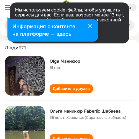
Войти
Мы используем cookie-файлы, чтобы улучшить
сервисы для вас. Если ваш возраст менее 13 лет,
настроить cookie-файлы должен ваш законный
olga manikyur
Поиск
представитель.
Больше информации
Информация о контенте
по
людям
Разрешить все
Настроить
на платформе — здесь
Люди
673
Olga Маникюр
51 год
Добавить в друзья
Ольга маникюр Faberlic Шабаева
35 лет
,
г. Хвалынск (Саратовская область)
Добавить в друзья