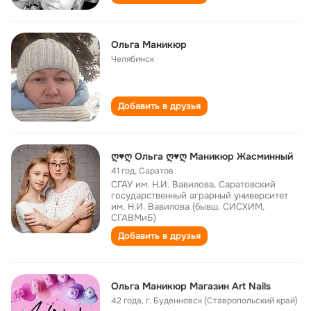
Ольга Маникюр
Челябинск
Добавить в друзья
ღ♥ღ Ольга ღ♥ღ Маникюр Жасминный
41 год
,
Саратов
СГАУ им. Н.И. Вавилова, Саратовский
государственный аграрный университет
им. Н.И. Вавилова (бывш. СИСХИМ,
СГАВМиБ)
Добавить в друзья
Ольга Маникюр Магазин Art Nails
42 года
,
г. Буденновск (Ставропольский край)