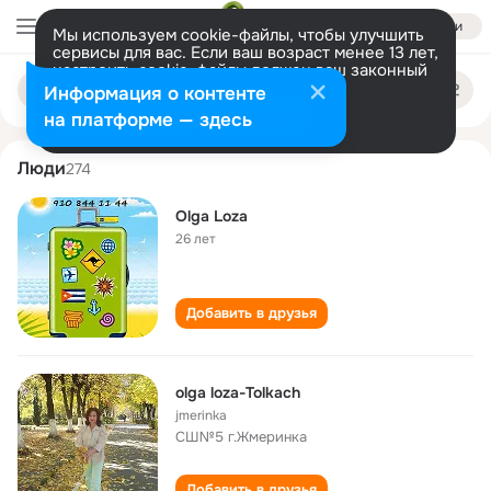
Войти
Мы используем cookie-файлы, чтобы улучшить
сервисы для вас. Если ваш возраст менее 13 лет,
настроить cookie-файлы должен ваш законный
olga loza
Поиск
представитель.
Больше информации
Информация о контенте
по
людям
Разрешить все
Настроить
на платформе — здесь
Люди
274
Olga Loza
26 лет
Добавить в друзья
olga loza-Tolkach
jmerinka
СШ№5 г.Жмеринка
Добавить в друзья