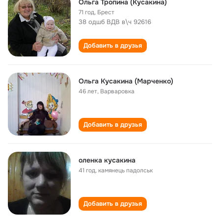
Ольга Тропина (Кусакина)
71 год
,
Брест
38 одшб ВДВ в\ч 92616
Добавить в друзья
Ольга Кусакина (Марченко)
46 лет
,
Варваровка
Добавить в друзья
оленка кусакина
41 год
,
камянець падолськ
Добавить в друзья