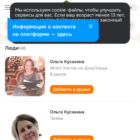
Войти
Мы используем cookie-файлы, чтобы улучшить
сервисы для вас. Если ваш возраст менее 13 лет,
настроить cookie-файлы должен ваш законный
olga kusakina
Поиск
представитель.
Больше информации
Информация о контенте
по
людям
Разрешить все
Настроить
на платформе — здесь
Люди
146
Ольга Кусакина
58 лет
,
Ростов-на-Дону/Ницца
8 школа
Добавить в друзья
Ольга Кусакина
Тамбов
Добавить в друзья