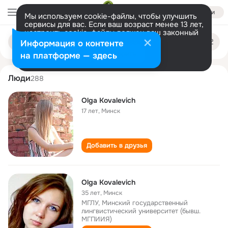
Войти
Мы используем cookie-файлы, чтобы улучшить
сервисы для вас. Если ваш возраст менее 13 лет,
настроить cookie-файлы должен ваш законный
olga kovalevich
Поиск
представитель.
Больше информации
Информация о контенте
по
людям
Разрешить все
Настроить
на платформе — здесь
Люди
288
Olga Kovalevich
17 лет
,
Минск
Добавить в друзья
Olga Kovalevich
35 лет
,
Минск
МГЛУ, Минский государственный
лингвистический университет (бывш.
МГПИИЯ)