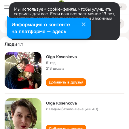
Войти
Мы используем cookie-файлы, чтобы улучшить
сервисы для вас. Если ваш возраст менее 13 лет,
настроить cookie-файлы должен ваш законный
olga kosenkova
Поиск
представитель.
Больше информации
Информация о контенте
по
людям
Разрешить все
Настроить
на платформе — здесь
Люди
471
Olga Kosenkova
51 год
213 школа
Добавить в друзья
Olga Kosenkova
г. Надым (Ямало-Ненецкий АО)
Добавить в друзья