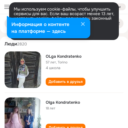
Войти
Мы используем cookie-файлы, чтобы улучшить
сервисы для вас. Если ваш возраст менее 13 лет,
настроить cookie-файлы должен ваш законный
olga kondratenko
Поиск
представитель.
Больше информации
Информация о контенте
по
людям
Разрешить все
Настроить
на платформе — здесь
Люди
2820
OLga Kondratenko
57 лет
,
Torino
4 школа
Добавить в друзья
Olga Kondratenko
18 лет
Добавить в друзья