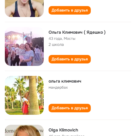
Добавить в друзья
Ольга Климович ( Ядешко )
43 года
,
Мосты
2 школа
Добавить в друзья
ольга климович
мандербах
Добавить в друзья
Olga Klimovich