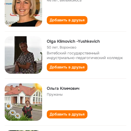
46 лет
,
Вильяхойоса
Добавить в друзья
Olga Klimovich -Yushkevich
50 лет
,
Вороново
Витебский государственный
индустриально-педагогический колледж
Добавить в друзья
Ольга Климович
Пружаны
Добавить в друзья