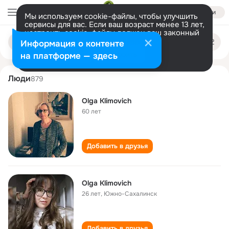
Войти
Мы используем cookie-файлы, чтобы улучшить
сервисы для вас. Если ваш возраст менее 13 лет,
настроить cookie-файлы должен ваш законный
olga klimovich
Поиск
представитель.
Больше информации
Информация о контенте
по
людям
Разрешить все
Настроить
на платформе — здесь
Люди
879
Olga Klimovich
60 лет
Добавить в друзья
Olga Klimovich
26 лет
,
Южно-Сахалинск
Добавить в друзья