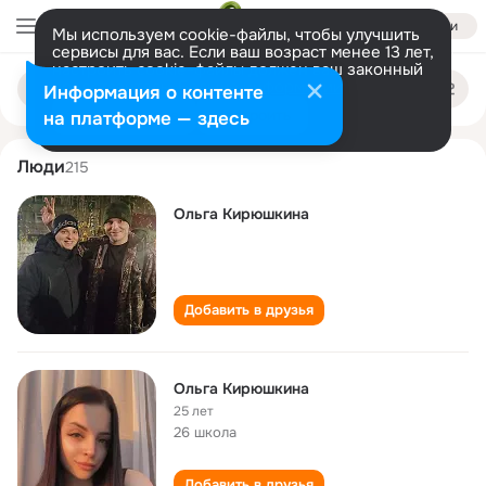
Войти
Мы используем cookie-файлы, чтобы улучшить
сервисы для вас. Если ваш возраст менее 13 лет,
настроить cookie-файлы должен ваш законный
olga kiryushkina
Поиск
представитель.
Больше информации
Информация о контенте
по
людям
Разрешить все
Настроить
на платформе — здесь
Люди
215
Ольга Кирюшкина
Добавить в друзья
Ольга Кирюшкина
25 лет
26 школа
Добавить в друзья