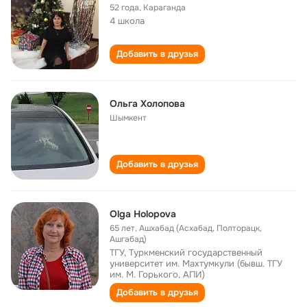
52 года
,
Караганда
4 школа
Добавить в друзья
Ольга Холопова
Шымкент
Добавить в друзья
Olga Holopova
65 лет
,
Ашхабад (Асхабад, Полторацк,
Ашгабад)
ТГУ, Туркменский государственный
университет им. Махтумкули (бывш. ТГУ
им. М. Горького, АПИ)
Добавить в друзья