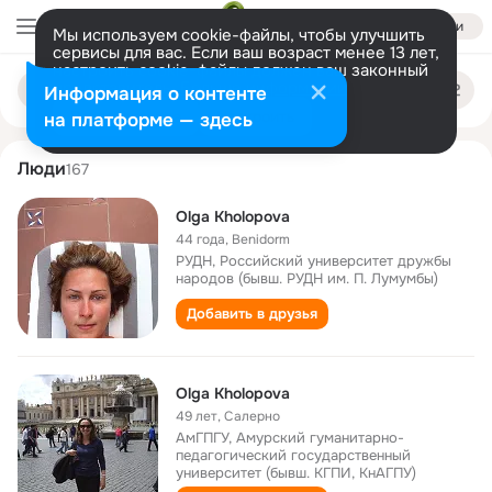
Войти
Мы используем cookie-файлы, чтобы улучшить
сервисы для вас. Если ваш возраст менее 13 лет,
настроить cookie-файлы должен ваш законный
olga kholopova
Поиск
представитель.
Больше информации
Информация о контенте
по
людям
Разрешить все
Настроить
на платформе — здесь
Люди
167
Olga Kholopova
44 года
,
Benidorm
РУДН, Росcийский университет дружбы
народов (бывш. РУДН им. П. Лумумбы)
Добавить в друзья
Olga Kholopova
49 лет
,
Салерно
АмГПГУ, Амурский гуманитарно-
педагогический государственный
университет (бывш. КГПИ, КнАГПУ)