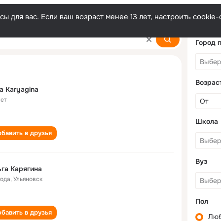
ы для вас. Если ваш возраст менее 13 лет, настроить cooki
Город 
Возрас
a Karyagina
лет
Школа
бавить в друзья
Вуз
га Карягина
года
,
Ульяновск
Пол
бавить в друзья
Лю