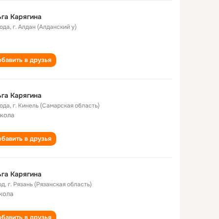
га Карягина
года
,
г. Алдан (Алданский у)
бавить в друзья
га Карягина
года
,
г. Кинель (Самарская область)
школа
бавить в друзья
га Карягина
од
,
г. Рязань (Рязанская область)
кола
бавить в друзья