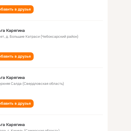
бавить в друзья
га Карягина
лет
,
д. Большие Катраси (Чебоксарский район)
бавить в друзья
га Карягина
Верхняя Салда (Свердловская область)
бавить в друзья
га Карягина
года
,
г. Кинель (Самарская область)