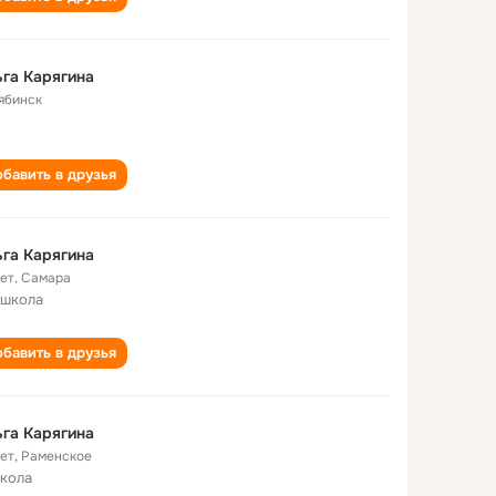
га Карягина
ябинск
бавить в друзья
га Карягина
лет
,
Самара
 школа
бавить в друзья
га Карягина
лет
,
Раменское
школа