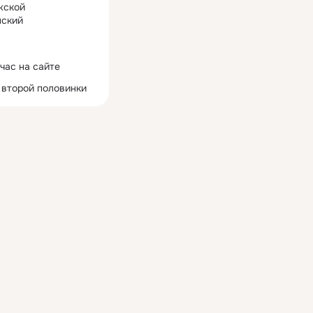
жской
ский
час на сайте
 второй половинки