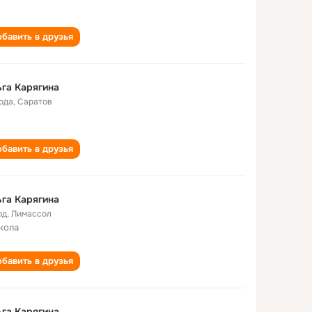
бавить в друзья
га Карягина
года
,
Саратов
бавить в друзья
га Карягина
од
,
Лимассол
кола
бавить в друзья
га Карягина