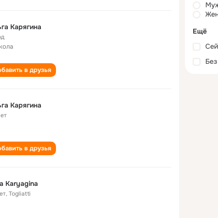
Му
Жен
га Карягина
Ещё
од
Сей
кола
Без
бавить в друзья
га Карягина
лет
бавить в друзья
a Karyagina
ет
,
Togliatti