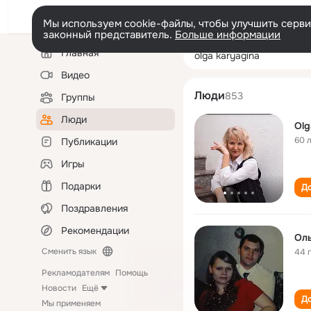
Мы используем cookie-файлы, чтобы улучшить сервис
законный представитель.
Больше информации
Левая
Поиск
Главная
olga karyagina
колонка
по
людям
Видео
Люди
853
Группы
Люди
Olg
60 
Публикации
Игры
Подарки
До
Поздравления
Рекомендации
Оль
Сменить язык
44 
Рекламодателям
Помощь
Новости
Ещё
До
Мы применяем