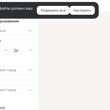
Войти
e-файлы должен ваш
Разрешить все
Настроить
Правая
колонка
проживания
т
бой