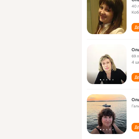
40 
Коб
До
Оль
69 
4 ш
До
Оль
Гал
До