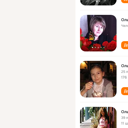
Оль
Чел
До
Оль
25 
176
До
Оль
39 
11 