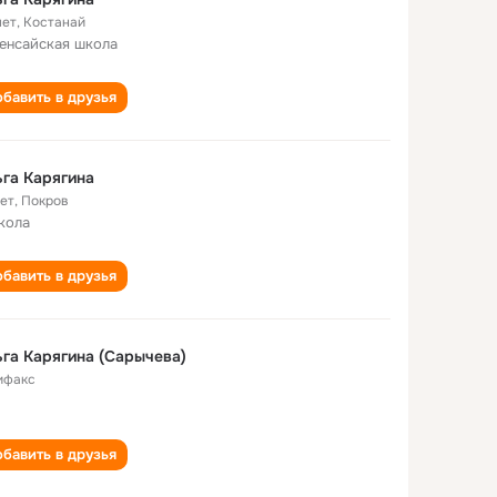
лет
,
Костанай
енсайская школа
бавить в друзья
га Карягина
лет
,
Покров
кола
бавить в друзья
га Карягина (Сарычева)
ифакс
бавить в друзья