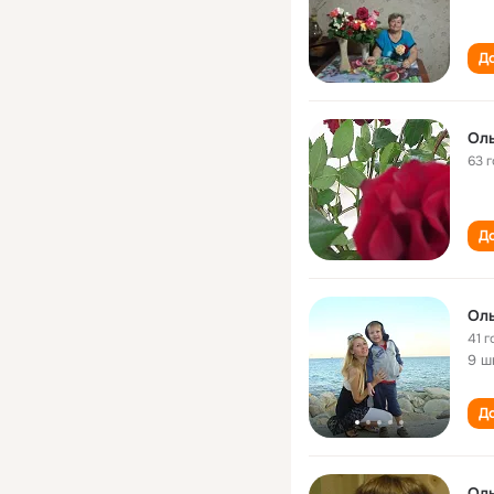
До
Оль
63 
До
Оль
41 г
9 ш
До
Оль