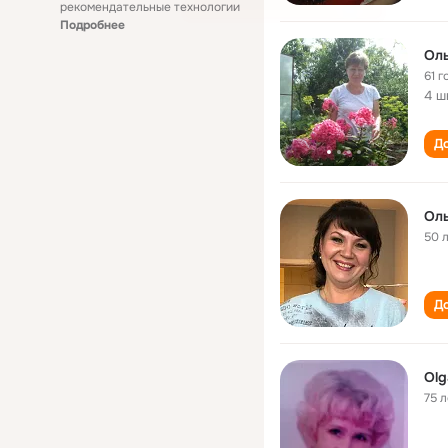
рекомендательные технологии
Подробнее
Оль
61 г
4 ш
До
Оль
50 
До
Olg
75 л