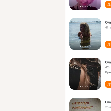
До
Оль
41 г
До
Оль
42 
Кре
До
Оль
70 