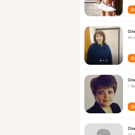
До
Оль
45 
До
Оль
г. 
До
Оль
24 