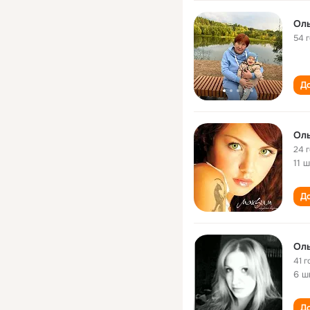
Оль
54 
До
Оль
24 
11 
До
Оль
41 г
6 ш
До