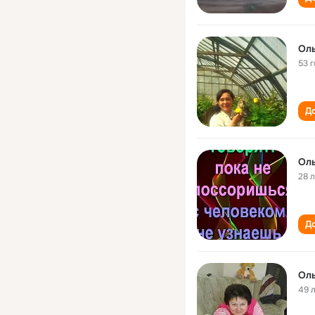
Оль
53 
До
Оль
28 
До
Оль
49 