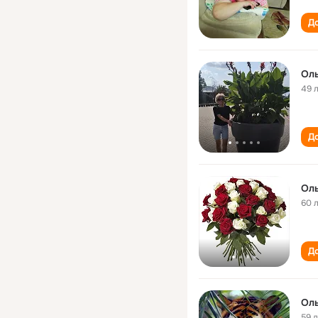
До
Оль
49 
До
Оль
60 
До
Оль
59 