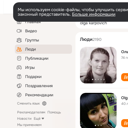
Мы используем cookie-файлы, чтобы улучшить сервис
законный представитель.
Больше информации
Левая
Поиск
Главная
olga karpovich
колонка
по
людям
Видео
Люди
2190
Группы
Люди
Оль
74 г
Публикации
Игры
Подарки
До
Поздравления
Рекомендации
Olg
Сменить язык
40 
Рекламодателям
Помощь
Новости
Ещё
До
Мы применяем