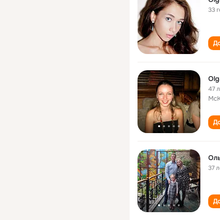
33 
До
Olg
47 
McK
До
Оль
37 л
До