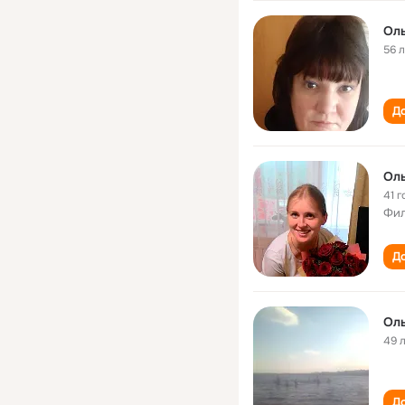
Оль
56 
До
Оль
41 г
Фил
До
Оль
49 
До