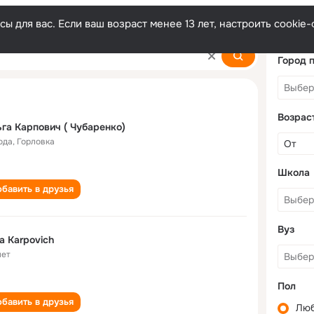
ы для вас. Если ваш возраст менее 13 лет, настроить cooki
Город 
Возрас
га Карпович ( Чубаренко)
ода
,
Горловка
Школа
бавить в друзья
Вуз
a Karpovich
лет
Пол
бавить в друзья
Лю