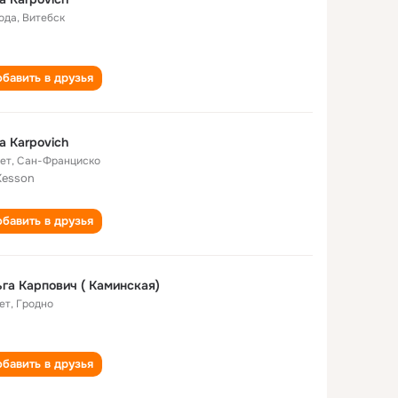
года
,
Витебск
бавить в друзья
a Karpovich
лет
,
Сан-Франциско
esson
бавить в друзья
га Карпович ( Каминская)
ет
,
Гродно
бавить в друзья