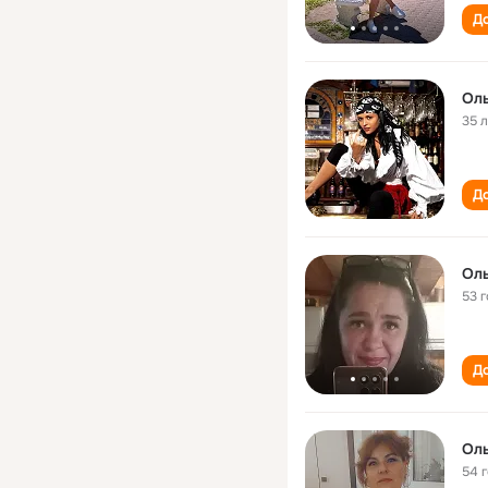
До
Оль
35 
До
Оль
53 
До
Оль
54 