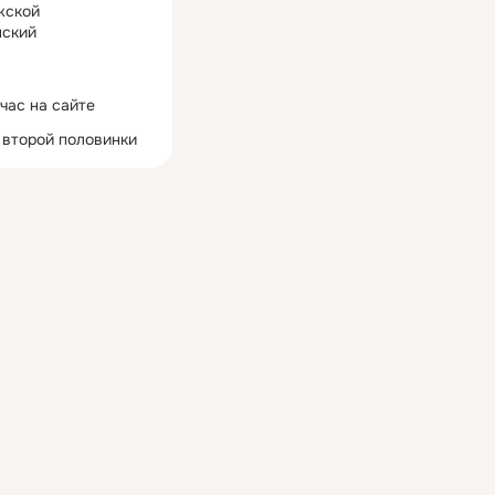
жской
ский
час на сайте
 второй половинки