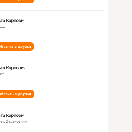
га Карпович
года
бавить в друзья
га Карпович
лет
бавить в друзья
га Карпович
лет
,
Барановичи