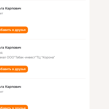
га Карпович
лет
бавить в друзья
га Карпович
од
иал ООО"Табак-инвест"ТЦ "Корона"
бавить в друзья
га Карпович
лет
бавить в друзья