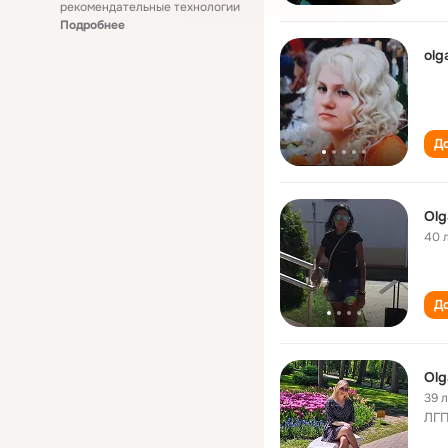
рекомендательные технологии
Подробнее
olg
До
Olg
40 
До
Olg
39 
ЛГ