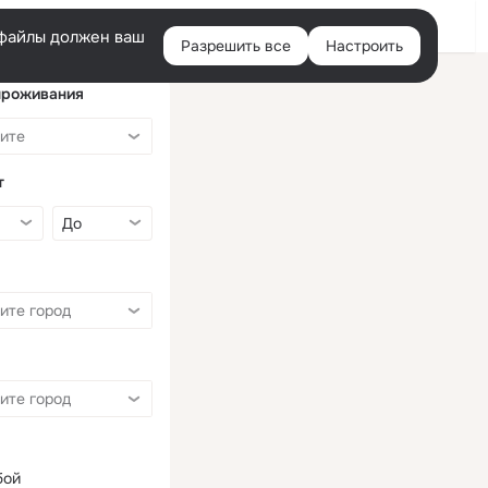
Войти
e-файлы должен ваш
Разрешить все
Настроить
Правая
колонка
проживания
т
бой