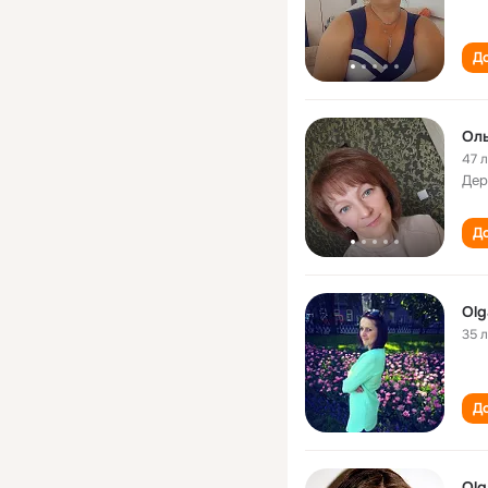
До
Оль
47 
Дер
До
Olg
35 
До
Olg