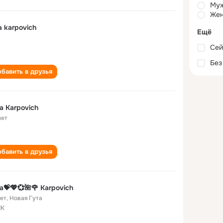
Му
Жен
a karpovich
Ещё
Сей
Без
бавить в друзья
a Karpovich
лет
бавить в друзья
a💝💖💞🌺🌹 Karpovich
лет
,
Новая Гута
ПК