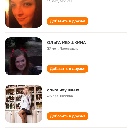
35 лет
,
Москва
Добавить в друзья
ОЛЬГА ИВУШКИНА
37 лет
,
Ярославль
Добавить в друзья
ольга ивушкина
46 лет
,
Москва
Добавить в друзья