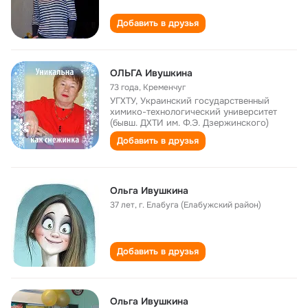
Добавить в друзья
ОЛЬГА Ивушкина
73 года
,
Кременчуг
УГХТУ, Украинский государственный
химико-технологический университет
(бывш. ДХТИ им. Ф.Э. Дзержинского)
Добавить в друзья
Ольга Ивушкина
37 лет
,
г. Елабуга (Елабужский район)
Добавить в друзья
Ольга Ивушкина