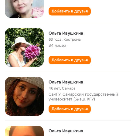
Добавить в друзья
Ольга Ивушкина
63 года
,
Кострома
34 лицей
Добавить в друзья
Ольга Ивушкина
46 лет
,
Самара
СамГУ, Самарский государственный
университет (бывш. КГУ)
Добавить в друзья
Ольга Ивушкина