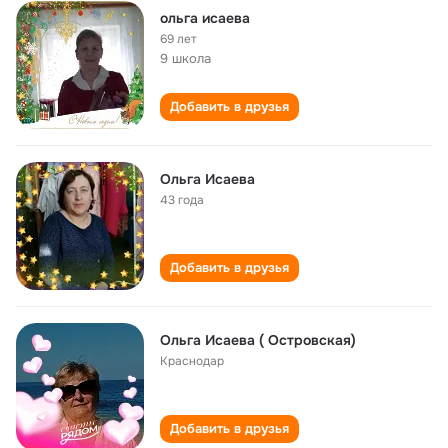
ольга исаева
69 лет
9 школа
Добавить в друзья
Ольга Исаева
43 года
Добавить в друзья
Ольга Исаева ( Островская)
Краснодар
Добавить в друзья