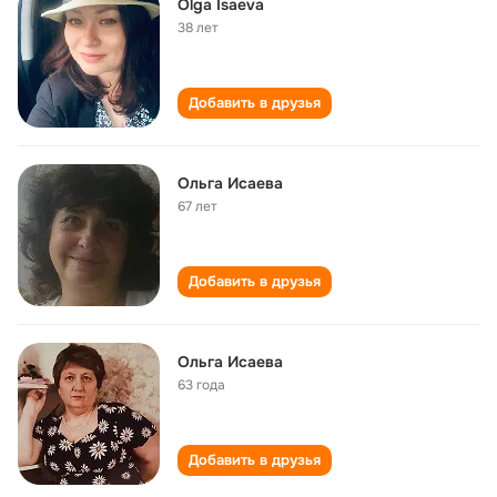
Olga Isaeva
38 лет
Добавить в друзья
Ольга Исаева
67 лет
Добавить в друзья
Ольга Исаева
63 года
Добавить в друзья