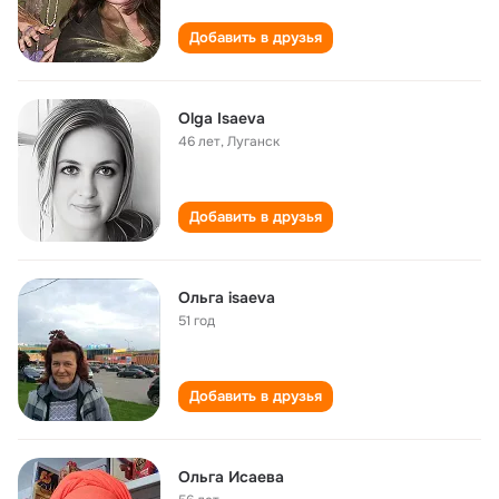
Добавить в друзья
Olga Isaeva
46 лет
,
Луганск
Добавить в друзья
Ольга isaeva
51 год
Добавить в друзья
Ольга Исаева