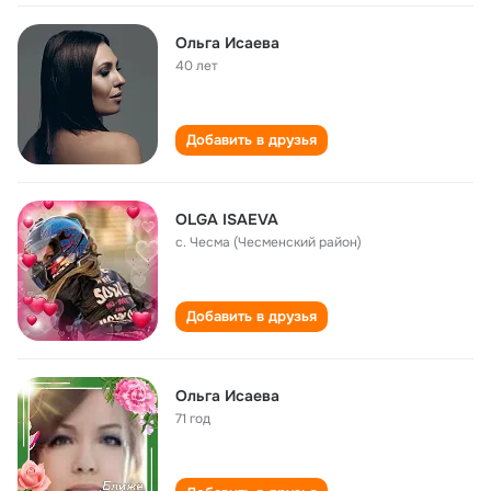
Ольга Исаева
40 лет
Добавить в друзья
OLGA ISAEVA
с. Чесма (Чесменский район)
Добавить в друзья
Ольга Исаева
71 год