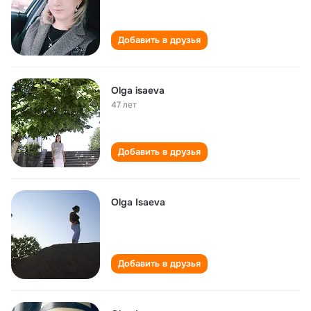
Добавить в друзья
Olga isaeva
47 лет
Добавить в друзья
Olga Isaeva
Добавить в друзья