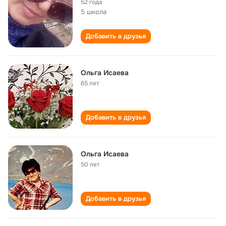
52 года
5 школа
Добавить в друзья
Ольга Исаева
65 лет
Добавить в друзья
Ольга Исаева
50 лет
Добавить в друзья