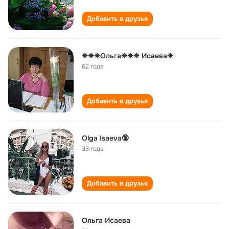
Добавить в друзья
✵✵✵Ольга✵✵✵ Исаева✵
62 года
Добавить в друзья
Olga Isaeva🔞
33 года
Добавить в друзья
Ольга Исаева