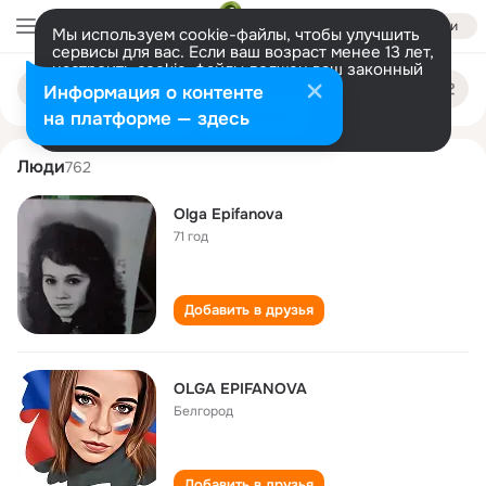
Войти
Мы используем cookie-файлы, чтобы улучшить
сервисы для вас. Если ваш возраст менее 13 лет,
настроить cookie-файлы должен ваш законный
olga epifanova
Поиск
представитель.
Больше информации
Информация о контенте
по
людям
Разрешить все
Настроить
на платформе — здесь
Люди
762
Olga Epifanova
71 год
Добавить в друзья
OLGA EPIFANOVA
Белгород
Добавить в друзья