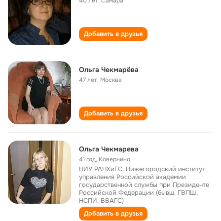
40 лет
,
Самара
Добавить в друзья
Ольга Чекмарёва
47 лет
,
Москва
Добавить в друзья
Ольга Чекмарева
41 год
,
Ковернино
НИУ РАНХиГС, Нижегородский институт
управления Российской академии
государственной службы при Президенте
Российской Федерации (бывш. ГВПШ,
НСПИ, ВВАГС)
Добавить в друзья