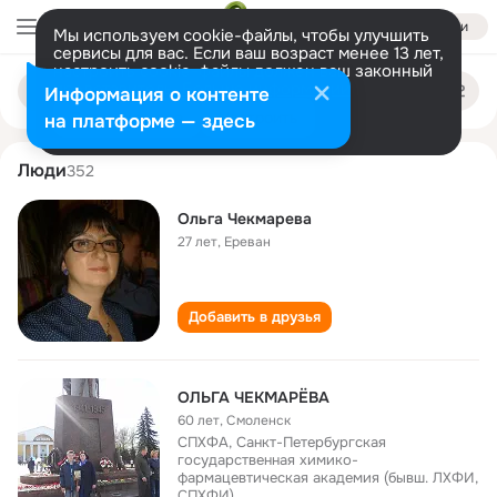
Войти
Мы используем cookie-файлы, чтобы улучшить
сервисы для вас. Если ваш возраст менее 13 лет,
настроить cookie-файлы должен ваш законный
olga chekmaryova
Поиск
представитель.
Больше информации
Информация о контенте
по
людям
Разрешить все
Настроить
на платформе — здесь
Люди
352
Ольга Чекмарева
27 лет
,
Ереван
Добавить в друзья
ОЛЬГА ЧЕКМАРЁВА
60 лет
,
Смоленск
СПХФА, Санкт-Петербургская
государственная химико-
фармацевтическая академия (бывш. ЛХФИ,
СПХФИ)