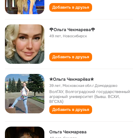
Добавить в друзья
🌹Ольга Чекмарева🌹
49 лет
,
Новосибирск
Добавить в друзья
✮Ольга Чекмарёва✮
39 лет
,
Московская обл.г.Домодедово
ВолГАУ, Волгоградский государственный
аграрный университет (бывш. ВСХИ,
ВГСХА)
Добавить в друзья
Ольга Чекмарева