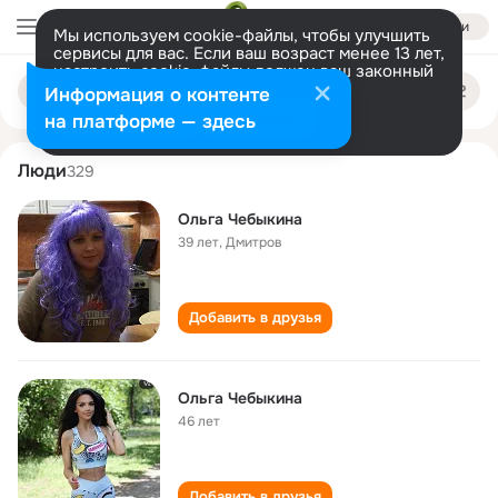
Войти
Мы используем cookie-файлы, чтобы улучшить
сервисы для вас. Если ваш возраст менее 13 лет,
настроить cookie-файлы должен ваш законный
olga chebykina
Поиск
представитель.
Больше информации
Информация о контенте
по
людям
Разрешить все
Настроить
на платформе — здесь
Люди
329
Ольга Чебыкина
39 лет
,
Дмитров
Добавить в друзья
Ольга Чебыкина
46 лет
Добавить в друзья