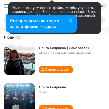
Войти
Мы используем cookie-файлы, чтобы улучшить
сервисы для вас. Если ваш возраст менее 13 лет,
настроить cookie-файлы должен ваш законный
olga boyarkina
Поиск
представитель.
Больше информации
Информация о контенте
по
людям
Разрешить все
Настроить
на платформе — здесь
Люди
472
Ольга Бояркина ( Замараева)
74 года
,
г. Обоянь (Обоянский район)
Добавить в друзья
Ольга Бояркина
39 лет
Добавить в друзья