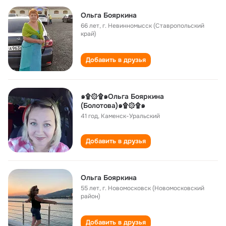
Ольга Бояркина
66 лет
,
г. Невинномысск (Ставропольский
край)
Добавить в друзья
๑۩۞۩๑Ольга Бояркина
(Болотова)๑۩۞۩๑
41 год
,
Каменск-Уральский
Добавить в друзья
Ольга Бояркина
55 лет
,
г. Новомосковск (Новомосковский
район)
Добавить в друзья