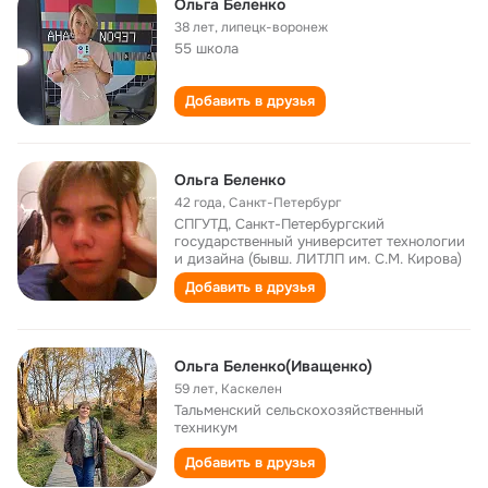
Ольга Беленко
38 лет
,
липецк-воронеж
55 школа
Добавить в друзья
Ольга Беленко
42 года
,
Санкт-Петербург
СПГУТД, Санкт-Петербургский
государственный университет технологии
и дизайна (бывш. ЛИТЛП им. С.М. Кирова)
Добавить в друзья
Ольга Беленко(Иващенко)
59 лет
,
Каскелен
Тальменский сельскохозяйственный
техникум
Добавить в друзья