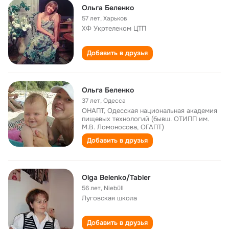
Ольга Беленко
57 лет
,
Харьков
ХФ Укртелеком ЦТП
Добавить в друзья
Ольга Беленко
37 лет
,
Одесса
ОНАПТ, Одесская национальная академия
пищевых технологий (бывш. ОТИПП им.
М.В. Ломоносова, ОГАПТ)
Добавить в друзья
Olga Belenko/Tabler
56 лет
,
Niebüll
Луговская школа
Добавить в друзья