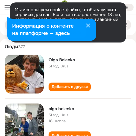
Войти
Мы используем cookie-файлы, чтобы улучшить
сервисы для вас. Если ваш возраст менее 13 лет,
настроить cookie-файлы должен ваш законный
olga belenko
Поиск
представитель.
Больше информации
Информация о контенте
по
людям
Разрешить все
Настроить
на платформе — здесь
Люди
377
Olga Belenko
51 год
,
Urus
Добавить в друзья
olga belenko
51 год
,
Urus
18 школа
Добавить в друзья