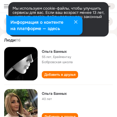
Войти
Мы используем cookie-файлы, чтобы улучшить
сервисы для вас. Если ваш возраст менее 13 лет,
настроить cookie-файлы должен ваш законный
olga bannykh
Поиск
представитель.
Больше информации
Информация о контенте
по
людям
Разрешить все
Настроить
на платформе — здесь
Люди
116
Ольга Банных
55 лет
,
Ерейментау
Бобровская школа
Добавить в друзья
Ольга Банных
40 лет
Добавить в друзья