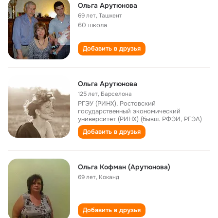
Ольга Арутюнова
69 лет
,
Ташкент
60 школа
Добавить в друзья
Ольга Арутюнова
125 лет
,
Барселона
РГЭУ (РИНХ), Ростовский
государственный экономический
университет (РИНХ) (бывш. РФЭИ, РГЭА)
Добавить в друзья
Ольга Кофман (Арутюнова)
69 лет
,
Коканд
Добавить в друзья