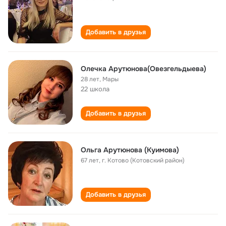
Добавить в друзья
Олeчка Арутюнова(Овезгельдыева)
28 лет
,
Мары
22 школа
Добавить в друзья
Ольга Арутюнова (Куимова)
67 лет
,
г. Котово (Котовский район)
Добавить в друзья