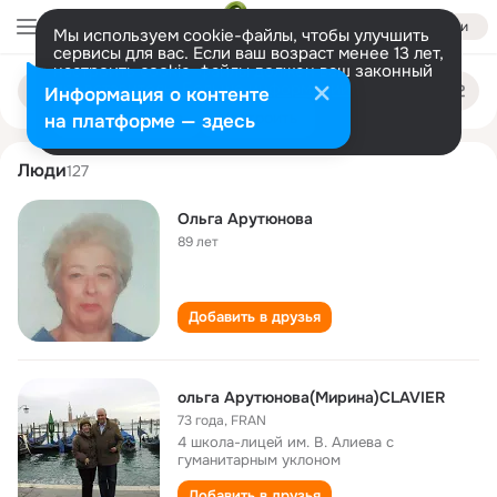
Войти
Мы используем cookie-файлы, чтобы улучшить
сервисы для вас. Если ваш возраст менее 13 лет,
настроить cookie-файлы должен ваш законный
olga arutyunova
Поиск
представитель.
Больше информации
Информация о контенте
по
людям
Разрешить все
Настроить
на платформе — здесь
Люди
127
Ольга Арутюнова
89 лет
Добавить в друзья
ольга Арутюнова(Мирина)CLAVIER
73 года
,
FRAN
4 школа-лицей им. В. Алиева с
гуманитарным уклоном
Добавить в друзья