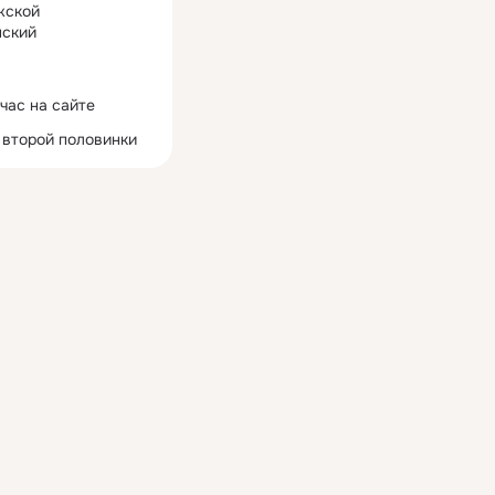
жской
ский
час на сайте
 второй половинки