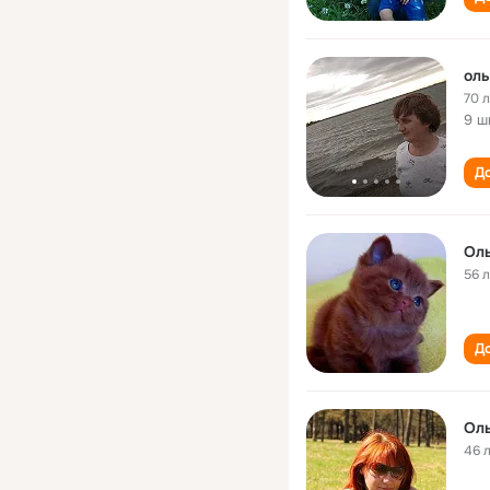
оль
70 
9 ш
До
Оль
56 
До
Oль
46 