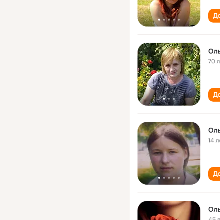
До
Оль
70 
До
Оль
14 л
До
Оль
45 