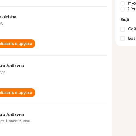
Му
Жен
a alehina
Ещё
од
Сей
Без
бавить в друзья
га Алëхина
ода
бавить в друзья
га Алёхина
лет
,
Новосибирск