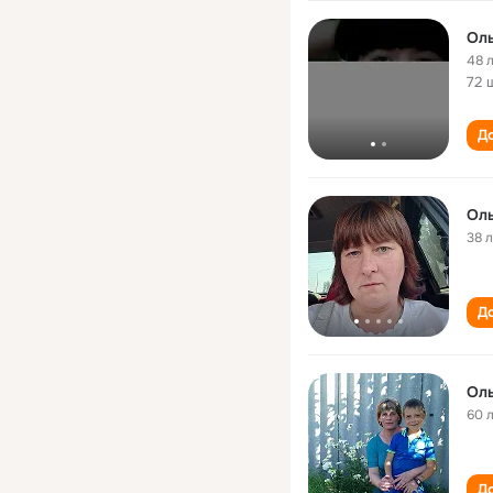
Оль
48 
72 
До
Оль
38 
До
Оль
60 
До