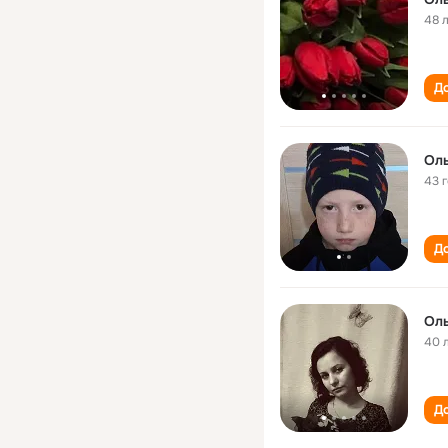
48 
До
Оль
43 
До
Оль
40 
До