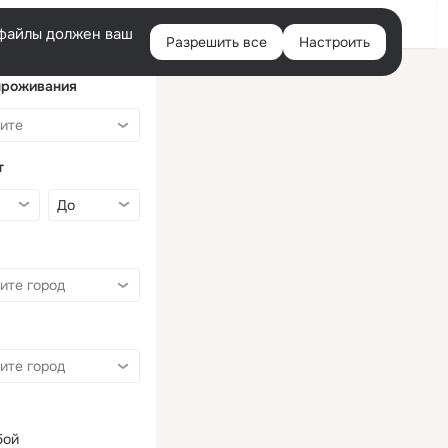
Войти
e-файлы должен ваш
Разрешить все
Настроить
Правая
колонка
проживания
т
бой