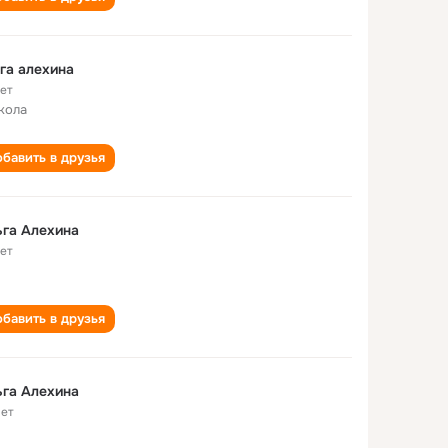
га алехина
лет
кола
бавить в друзья
га Алехина
лет
бавить в друзья
га Алехина
лет