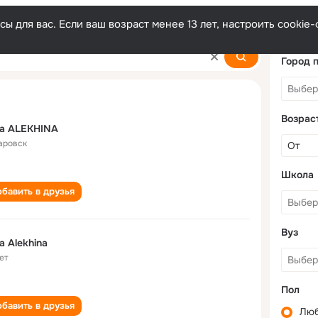
ы для вас. Если ваш возраст менее 13 лет, настроить cooki
Город 
Возрас
ga ALEKHINA
аровск
Школа
бавить в друзья
Вуз
a Alekhina
ет
Пол
бавить в друзья
Лю