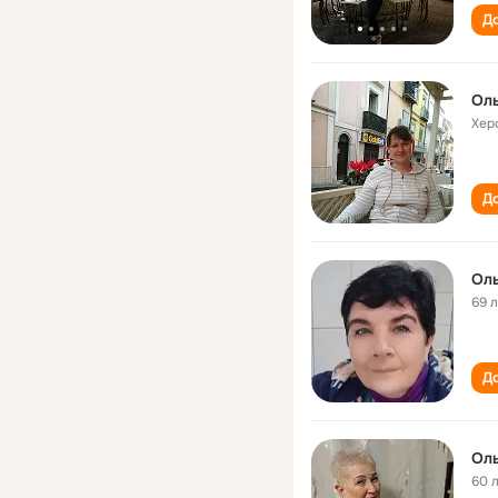
До
Оль
Хер
До
Оль
69 
До
Оль
60 