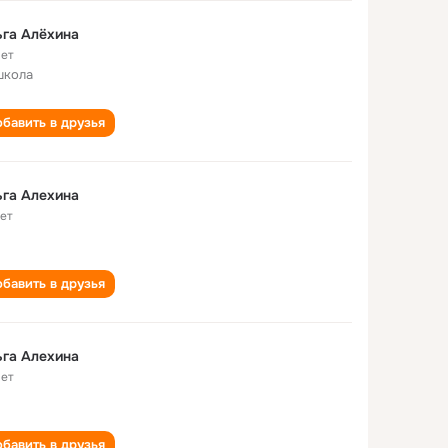
га Алёхина
лет
школа
бавить в друзья
га Алехина
лет
бавить в друзья
га Алехина
лет
бавить в друзья