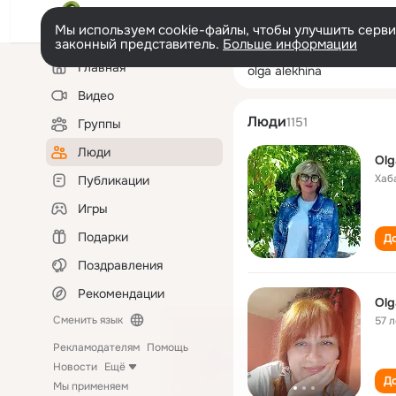
Мы используем cookie-файлы, чтобы улучшить сервис
законный представитель.
Больше информации
Левая
Поиск
Главная
olga alekhina
колонка
по
людям
Видео
Люди
1151
Группы
Люди
Ol
Хаб
Публикации
Игры
Подарки
До
Поздравления
Рекомендации
Olg
Сменить язык
57 л
Рекламодателям
Помощь
Новости
Ещё
До
Мы применяем