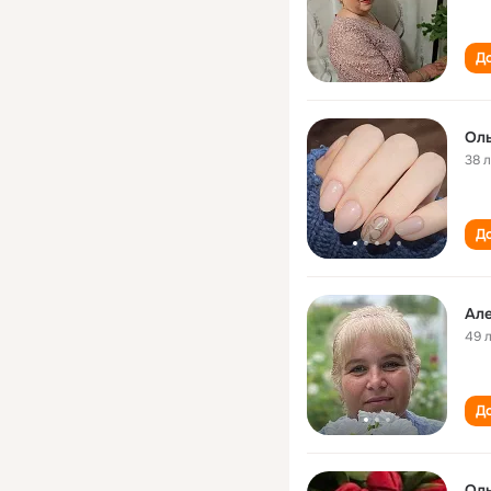
До
Оль
38 
До
Але
49 
До
Оль