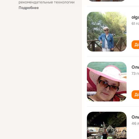
рекомендательные технологии
Подробнее
olg
61 г
До
Оль
73 г
До
Оль
46 