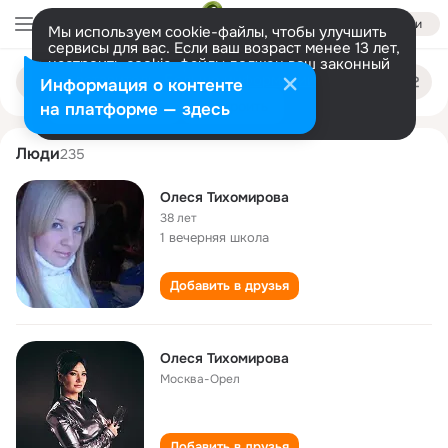
Войти
Мы используем cookie-файлы, чтобы улучшить
сервисы для вас. Если ваш возраст менее 13 лет,
настроить cookie-файлы должен ваш законный
olesya tikhomirova
Поиск
представитель.
Больше информации
Информация о контенте
по
людям
Разрешить все
Настроить
на платформе — здесь
Люди
235
Олеся Тихомирова
38 лет
1 вечерняя школа
Добавить в друзья
Олеся Тихомирова
Москва-Орел
Добавить в друзья