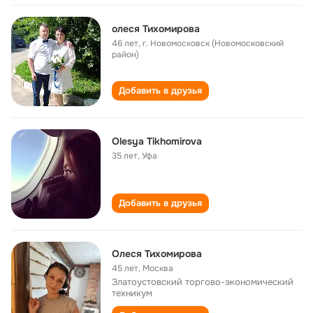
олеся Тихомирова
46 лет
,
г. Новомосковск (Новомосковский
район)
Добавить в друзья
Olesya Tikhomirova
35 лет
,
Уфа
Добавить в друзья
Олеся Тихомирова
45 лет
,
Москва
Златоустовский торгово-экономический
техникум