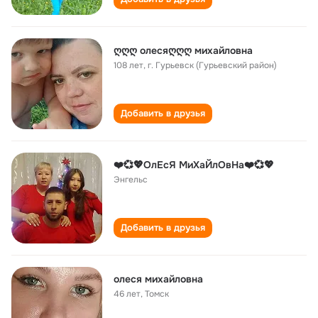
ღღღ олесяღღღ михайловна
108 лет
,
г. Гурьевск (Гурьевский район)
Добавить в друзья
❤️💞💖ОлЕсЯ МиХаЙлОвНа❤️💞💖
Энгельс
Добавить в друзья
олеся михайловна
46 лет
,
Томск