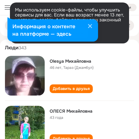
Войти
Мы используем cookie-файлы, чтобы улучшить
сервисы для вас. Если ваш возраст менее 13 лет,
настроить cookie-файлы должен ваш законный
olesya mikhaylovna
Поиск
представитель.
Больше информации
Информация о контенте
по
людям
Разрешить все
Настроить
на платформе — здесь
Люди
343
Olesya Михайловна
46 лет
,
Тараз (Джамбул)
Добавить в друзья
ОЛЕСЯ Михайловна
43 года
Добавить в друзья