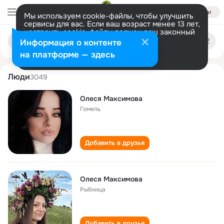
Войти
Мы используем cookie-файлы, чтобы улучшить
сервисы для вас. Если ваш возраст менее 13 лет,
настроить cookie-файлы должен ваш законный
olesya maksimova
Поиск
представитель.
Больше информации
Информация о контенте
по
людям
Разрешить все
Настроить
на платформе — здесь
Люди
3049
Олеся Максимова
Гомель
Добавить в друзья
Олеся Максимова
Рыбница
Добавить в друзья