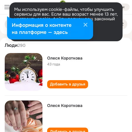
Войти
Мы используем cookie-файлы, чтобы улучшить
сервисы для вас. Если ваш возраст менее 13 лет,
настроить cookie-файлы должен ваш законный
olesya korotkova
Поиск
представитель.
Больше информации
Информация о контенте
по
людям
Разрешить все
Настроить
на платформе — здесь
Люди
290
Олеся Короткова
43 года
Добавить в друзья
Олеся Короткова
Добавить в друзья