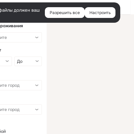
Войти
e-файлы должен ваш
Разрешить все
Настроить
Правая
колонка
проживания
т
бой