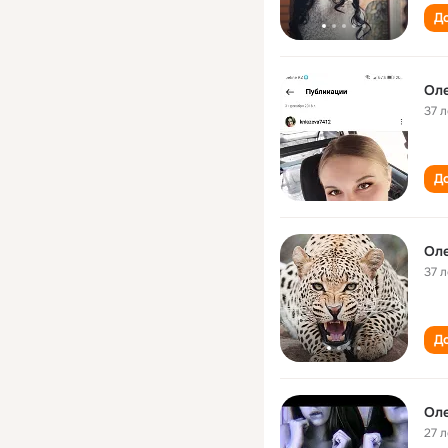
До
Оле
37 л
До
Оле
37 л
До
Оле
27 л