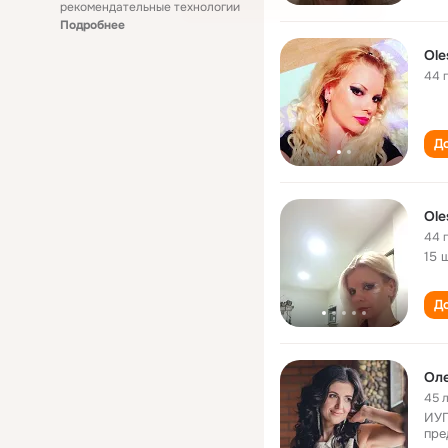
рекомендательные технологии
Подробнее
Ole
44 
До
Ole
44 
15 
До
Оле
45 
ИУП
пре