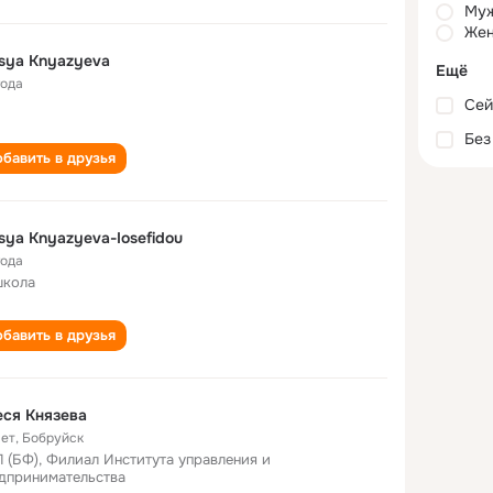
Му
Жен
sya Knyazyeva
Ещё
года
Сей
Без
бавить в друзья
sya Knyazyeva-Iosefidou
года
школа
бавить в друзья
ся Князева
лет
,
Бобруйск
 (БФ), Филиал Института управления и
дпринимательства