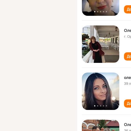
До
Оле
г. О
До
оле
39 
До
Оле
36 