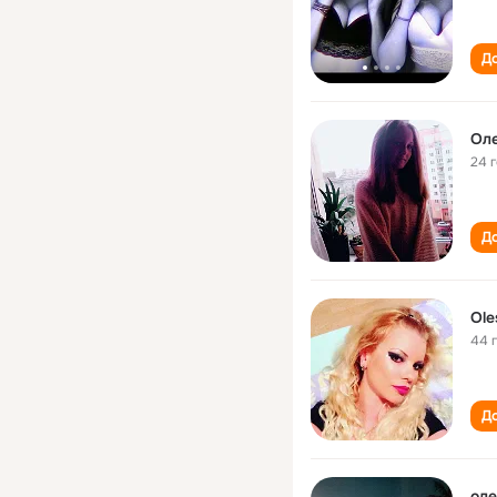
До
Оле
24 
До
Ole
44 
До
оле