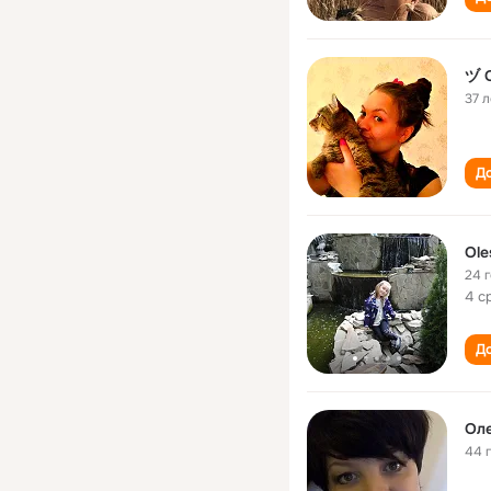
ヅ 
37 л
До
Ole
24 
4 c
До
Оле
44 