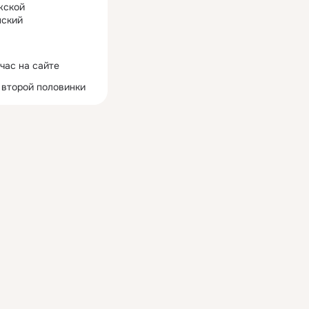
жской
ский
час на сайте
 второй половинки