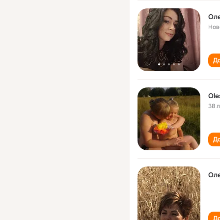
Оле
Нов
До
Ole
38 
До
Оле
До