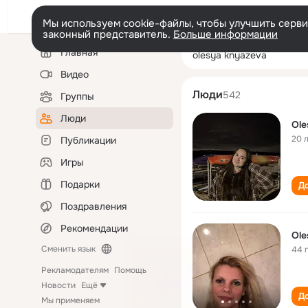
Мы используем cookie-файлы, чтобы улучшить сервис
законный представитель.
Больше информации
Левая
Поиск
Главная
olesya knyazeva
колонка
по
людям
Видео
Люди
542
Группы
Люди
Ole
20 
Публикации
Игры
Подарки
До
Поздравления
Рекомендации
Ole
Сменить язык
44 
Рекламодателям
Помощь
Новости
Ещё
До
Мы применяем