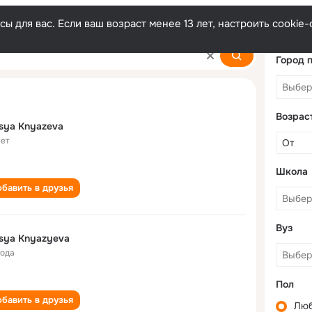
ы для вас. Если ваш возраст менее 13 лет, настроить cooki
Город 
Возрас
sya Knyazeva
лет
Школа
бавить в друзья
Вуз
sya Knyazyeva
года
Пол
бавить в друзья
Лю