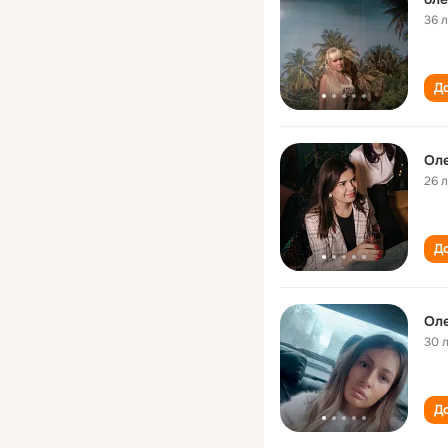
36 
До
Оле
26 
До
Оле
30 
До