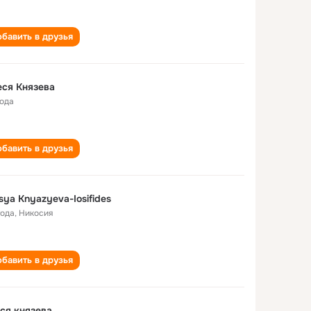
бавить в друзья
ся Князева
года
бавить в друзья
sya Knyazyeva-Iosifides
года
,
Никосия
бавить в друзья
ся князева