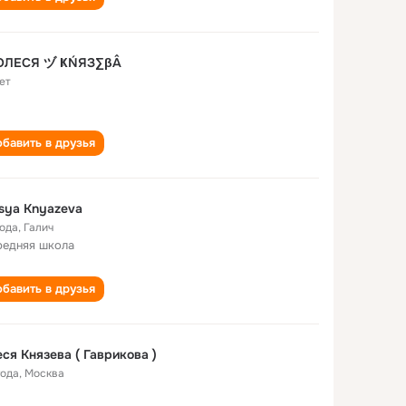
ОЛЕСЯ ヅ ҜŃЯЗ∑βÂ
ет
бавить в друзья
sya Knyazeva
года
,
Галич
редняя школа
бавить в друзья
ся Князева ( Гаврикова )
года
,
Москва