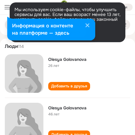
Войти
Мы используем cookie-файлы, чтобы улучшить
сервисы для вас. Если ваш возраст менее 13 лет,
настроить cookie-файлы должен ваш законный
olesya golovanova
Поиск
представитель.
Больше информации
Информация о контенте
по
людям
Разрешить все
Настроить
на платформе — здесь
Люди
114
Olesya Golovanova
26 лет
Добавить в друзья
Olesya Golovanova
46 лет
Добавить в друзья